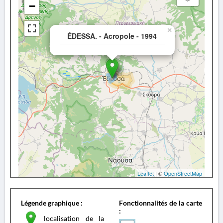
−
×
ÉDESSA. - Acropole - 1994
Leaflet
| ©
OpenStreetMap
Légende graphique :
Fonctionnalités de la carte
:
localisation de la