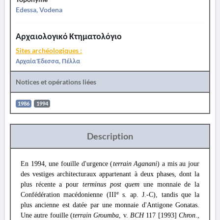
Edessa, Vodena
Αρχαιολογικό Κτηματολόγιο
Sites archéologiques :
Αρχαία Έδεσσα, Πέλλα
Notices et opérations liées
1986
1994
Description
En 1994, une fouille d'urgence (
terrain Aganani
) a mis au jour
des vestiges architecturaux appartenant à deux phases, dont la
plus récente a pour
terminus post quem
une monnaie de la
e
Confédération macédonienne (III
s. ap. J.-C), tandis que la
plus ancienne est datée par une monnaie d'Antigone Gonatas.
Une autre fouille (
terrain Groumba
, v.
BCH
117 [1993]
Chron
.,