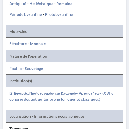
Antiquité
-
Hellénistique
-
Romaine
Période byzantine
-
Protobyzantine
Mots-clés
Sépulture
-
Monnaie
Nature de l'opération
Fouille
-
Sauvetage
Institution(s)
ΙΖ' Εφορεία Προϊστορικών και Κλασικών Αρχαιοτήτων (XVIIe
éphorie des antiquités préhistoriques et classiques)
Localisation / Informations géographiques
Toponyme