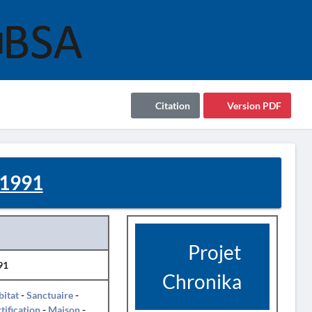
Citation
Version PDF
 1991
Projet
91
Chronika
itat
-
Sanctuaire
-
tification
-
Maison
-