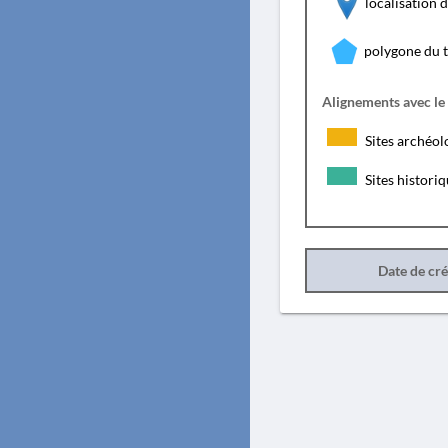
localisation
polygone du 
Alignements avec le
Sites archéol
Sites histori
Date de cr