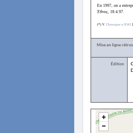
En 1997, on a entrep
Έθνος
, 18.4.97.
(*) V.
Chronique
n.9341
[
Mise en ligne rétro
Édition
O
+
−