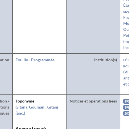
Éta
spe
Fig
Mo
Ou
Pei
(mu
Ins
ration
Fouille
-
Programmée
Institution(s)
Η' 
και
(VI
ant
et 
tion /
Toponyme
Notices et opérations liées
19
tions
Gitana, Goumani, Gitani
19
iques
(anc.)
200
Αρχαιολογικό