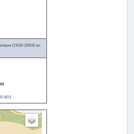
lénique (1920-2004) en
is
00-801