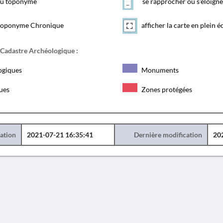
 du toponyme
se rapprocher ou s'éloigne
toponyme Chronique
afficher la carte en plein é
 Cadastre Archéologique :
ogiques
Monuments
ques
Zones protégées
éation
2021-07-21 16:35:41
Dernière modification
20