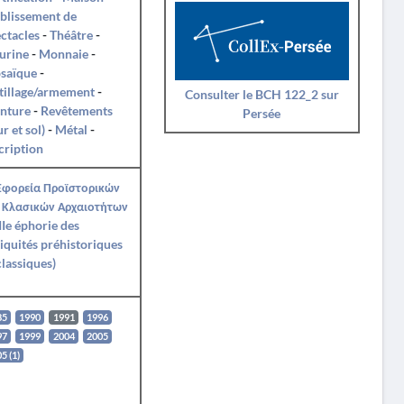
blissement de
ctacles
-
Théâtre
-
urine
-
Monnaie
-
saïque
-
tillage/armement
-
Consulter le BCH 122_2 sur
nture
-
Revêtements
Persée
r et sol)
-
Métal
-
cription
Εφορεία Προϊστορικών
 Κλασικών Αρχαιοτήτων
IIe éphorie des
iquités préhistoriques
classiques)
85
1990
1991
1996
97
1999
2004
2005
5 (1)