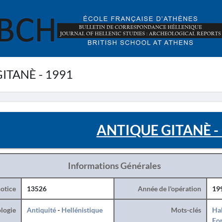
ITANÈ - 1991
ANTIQUE GITANÈ -
Informations Générales
otice
13526
Année de l'opération
19
logie
Antiquité
-
Hellénistique
Mots-clés
Hab
For