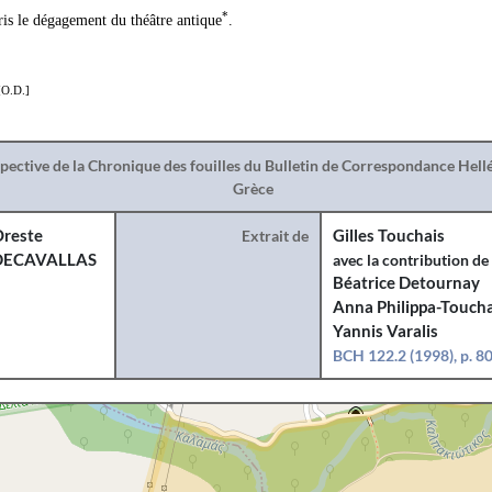
*
ris le dégagement du théâtre antique
.
O.D.]
spective de la Chronique des fouilles du Bulletin de Correspondance Hel
Grèce
reste
Extrait de
Gilles Touchais
DECAVALLAS
avec la contribution de
Béatrice Detournay
Anna Philippa-Toucha
Yannis Varalis
BCH 122.2 (1998), p. 8