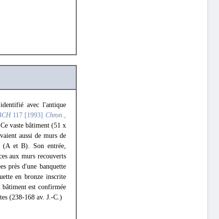
identifié avec l'antique
BCH
117 [1993]
Chron
.,
. Ce vaste bâtiment (51 x
rvaient aussi de murs de
s (A et B). Son entrée,
èces aux murs recouverts
ées près d'une banquette
uette en bronze inscrite
 bâtiment est confirmée
tes (238-168 av. J.-C.)