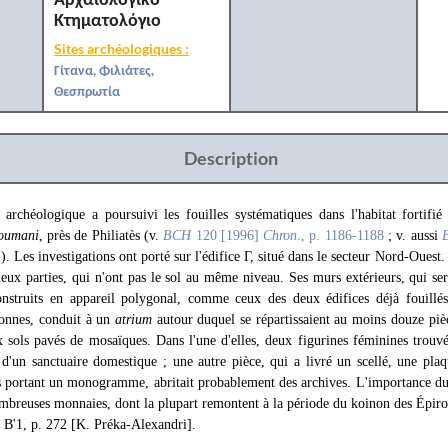
Κτηματολόγιο
Sites archéologiques :
Γίτανα, Φιλιάτες,
Θεσπρωτία
Description
archéologique a poursuivi les fouilles systématiques dans l'habitat fortifié 
oumani
, près de Philiatès (v.
BCH
120 [1996]
Chron
., p. 1186-1188
; v. aussi
»
). Les investigations ont porté sur l'édifice Γ, situé dans le secteur Nord-Ouest
deux parties, qui n'ont pas le sol au même niveau. Ses murs extérieurs, qui se
onstruits en appareil polygonal, comme ceux des deux édifices déjà fouillé
onnes, conduit à un
atrium
autour duquel se répartissaient au moins douze pi
ux sols pavés de mosaïques. Dans l'une d'elles, deux figurines féminines trouv
 d'un sanctuaire domestique ; une autre pièce, qui a livré un scellé, une plaq
portant un monogramme, abritait probablement des archives. L'importance du
mbreuses monnaies, dont la plupart remontent à la période du koinon des Épiro
 Β'1, p. 272 [K. Préka-Alexandri].