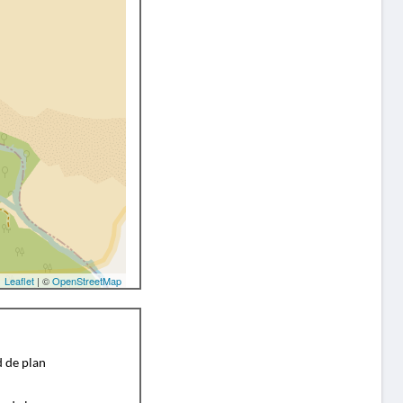
Leaflet
| ©
OpenStreetMap
d de plan