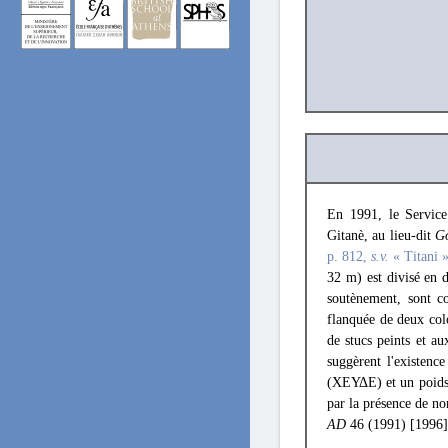
En 1991, le Service 
Gitanè, au lieu-dit
G
p. 812,
s.v.
« Titani 
32 m) est divisé en 
soutènement, sont c
flanquée de deux col
de stucs peints et a
suggèrent l'existence
(ΧΕΥΔΕ) et un poids 
par la présence de no
AD
46 (1991) [1996]