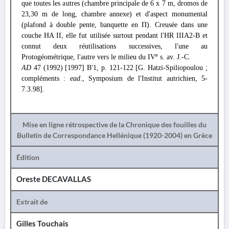
que toutes les autres (chambre principale de 6 x 7 m, dromos de
23,30 m de long, chambre annexe) et d'aspect monumental
(plafond à double pente, banquette en Π). Creusée dans une
couche HA II, elle fut utilisée surtout pendant l'HR IIIA2-B et
connut deux réutilisations successives, l'une au
e
Protogéométrique, l'autre vers le milieu du IV
s. av. J.-C.
AD
47 (1992) [1997] Β'1, p. 121-122 [G. Hatzi-Spiliopoulou ;
compléments :
ead
., Symposium de l'Institut autrichien, 5-
7.3.98].
Mise en ligne rétrospective de la Chronique des fouilles du
Bulletin de Correspondance Hellénique (1920-2004) en Grèce
Édition
Oreste DECAVALLAS
Extrait de
Gilles Touchais