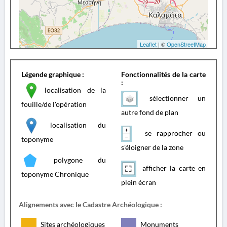
Leaflet
| ©
OpenStreetMap
Légende graphique :
Fonctionnalités de la carte
:
localisation de la
sélectionner un
fouille/de l'opération
autre fond de plan
localisation du
se rapprocher ou
toponyme
s'éloigner de la zone
polygone du
afficher la carte en
toponyme Chronique
plein écran
Alignements avec le Cadastre Archéologique :
Sites archéologiques
Monuments