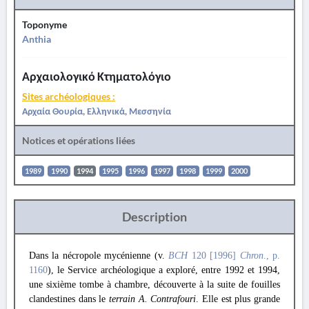
Toponyme
Anthia
Αρχαιολογικό Κτηματολόγιο
Sites archéologiques :
Αρχαία Θουρία, Ελληνικά, Μεσσηνία
Notices et opérations liées
1989
1990
1994
1995
1996
1997
1998
1999
2000
Description
Dans la nécropole mycénienne (v.
BCH
120 [1996]
Chron
., p.
1160
), le Service archéologique a exploré, entre 1992 et 1994,
une sixième tombe à chambre, découverte à la suite de fouilles
clandestines dans le
terrain A. Contrafouri
. Elle est plus grande