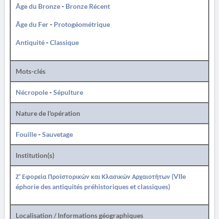
Âge du Bronze
-
Bronze Récent
Âge du Fer
-
Protogéométrique
Antiquité
-
Classique
Mots-clés
Nécropole
-
Sépulture
Nature de l'opération
Fouille
-
Sauvetage
Institution(s)
Ζ' Εφορεία Προϊστορικών και Κλασικών Αρχαιοτήτων (VIIe
éphorie des antiquités préhistoriques et classiques)
Localisation / Informations géographiques