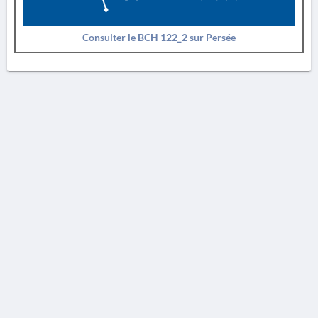
Consulter le BCH 122_2 sur Persée
AVERTISSEMENT
La Chronique des fouilles en ligne ne constitue en aucun cas une publication des
découvertes qui y sont signalées. L'EfA et la BSA ne peuvent délivrer de copie des