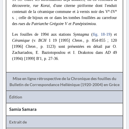
découverte,
rue Korai
, d'une citerne piriforme dont l'enduit
e
e
contenait de la céramique commune et à vernis noir des V
-IV
s. ; celle de bijoux en or dans les tombes fouillées au carrefour
des
rues du Patriarche Grégoire V et Panépistimiou
.
Les fouilles de 1994 aux stations
Syntagma
(
fig. 18
-19
) et
Céramique
(v.
BCH
1 19 [1995]
Chron
., p. 854-855 ; 120
[1996]
Chron
., p. 1123) sont présentées en détail par O.
Zachariadou, E. Baziotopoulou et I. Drakotou dans
AD
49
(1994) [1999] Β'1, p. 27-36.
Mise en ligne rétrospective de la Chronique des fouilles du
Bulletin de Correspondance Hellénique (1920-2004) en Grèce
Édition
Samia Samara
Extrait de