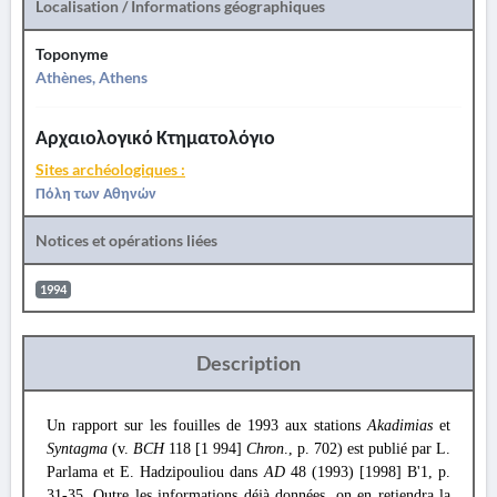
Localisation / Informations géographiques
Toponyme
Athènes, Athens
Αρχαιολογικό Κτηματολόγιο
Sites archéologiques :
Πόλη των Αθηνών
Notices et opérations liées
1994
Description
Un rapport sur les fouilles de 1993 aux stations
Akadimias
et
Syntagma
(v.
BCH
118 [1 994]
Chron
., p. 702) est publié par L.
Parlama et E. Hadzipouliou dans
AD
48 (1993) [1998] Β'1, p.
31-35. Outre les informations déjà données, on en retiendra la