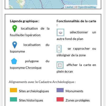
Leaflet
| ©
OpenStreetMap
Légende graphique :
Fonctionnalités de la carte
:
localisation de la
sélectionner un
fouille/de l'opération
autre fond de plan
localisation du
se rapprocher ou
toponyme
s'éloigner de la zone
polygone du
afficher la carte en
toponyme Chronique
plein écran
Alignements avec le Cadastre Archéologique :
Sites archéologiques
Monuments
Sites historiques
Zones protégées