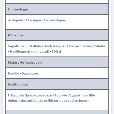
Chronologie
Antiquité
-
Classique
-
Hellénistique
Mots-clés
Sépulture
-
Installation hydraulique
-
Citerne
-
Parure/toilette
-
Revêtements (mur et sol)
-
Métal
Nature de l'opération
Fouille
-
Sauvetage
Institution(s)
Γ' Εφορεία Προϊστορικών και Κλασικών Αρχαιοτήτων (IIIe
éphorie des antiquités préhistoriques et classiques)