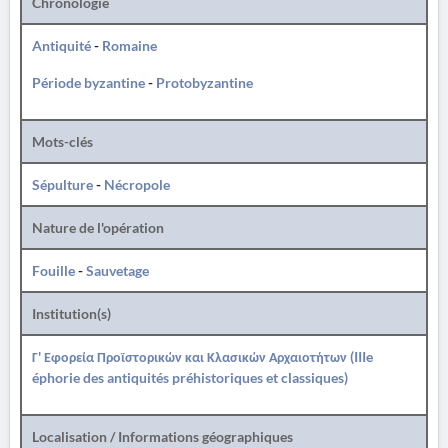
Chronologie
Antiquité
-
Romaine
Période byzantine
-
Protobyzantine
Mots-clés
Sépulture
-
Nécropole
Nature de l'opération
Fouille
-
Sauvetage
Institution(s)
Γ' Εφορεία Προϊστορικών και Κλασικών Αρχαιοτήτων (IIIe
éphorie des antiquités préhistoriques et classiques)
Localisation / Informations géographiques