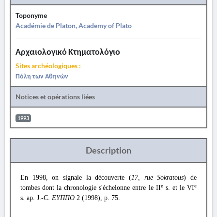
Toponyme
Académie de Platon, Academy of Plato
Αρχαιολογικό Κτηματολόγιο
Sites archéologiques :
Πόλη των Αθηνών
Notices et opérations liées
1993
Description
En 1998, on signale la découverte (
17, rue Sokratous
) de
e
e
tombes dont la chronologie s'échelonne entre le II
s. et le VI
s. ap. J.-C.
ΕΥΠΠΟ
2 (1998), p. 75.