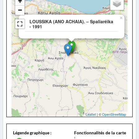
+
−
×
LOUSSIKA (ANO ACHAIA). – Spaliaréika
- 1991
Leaflet
| ©
OpenStreetMap
Légende graphique :
Fonctionnalités de la carte
: