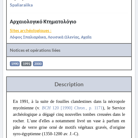
Spaliaraiika
Αρχαιολογικό Κτηματολόγιο
Sites archéologiques :
Λόφος Σπαλιαρέικα, Λουσικά Ωλενίας, Αχαΐα
Notices et opérations liées
1990
1991
2000
Description
En 1991, à la suite de fouilles clandestines dans la nécropole
mycénienne (v.
BCH
120 [1990]
Chron
., p. 1171
), le Service
archéologique a dégagé cinq nouvelles tombes creusées dans le
rocher. L'une d'elles a notamment livré un vase à parfum en
pâte de verre grise orné de motifs végétaux gravés, d'origine
syro-égyptienne (1350-1200 av. J.-C).