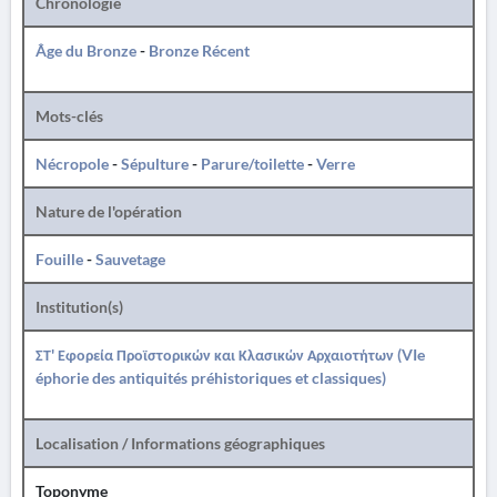
Chronologie
Âge du Bronze
-
Bronze Récent
Mots-clés
Nécropole
-
Sépulture
-
Parure/toilette
-
Verre
Nature de l'opération
Fouille
-
Sauvetage
Institution(s)
ΣΤ' Εφορεία Προϊστορικών και Κλασικών Αρχαιοτήτων (VIe
éphorie des antiquités préhistoriques et classiques)
Localisation / Informations géographiques
Toponyme