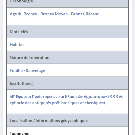
Chronologie
Âge du Bronze
-
Bronze Moyen
-
Bronze Récent
Mots-clés
Habitat
Nature de l'opération
Fouille
-
Sauvetage
Institution(s)
ΛΕ' Εφορεία Προϊστορικών και Κλασικών Αρχαιοτήτων (XXXVe
éphorie des antiquités préhistoriques et classiques)
Localisation / Informations géographiques
Toponyme