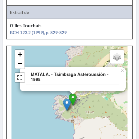
Extrait de
Gilles Touchais
BCH 123.2 (1999), p. 829-829
+
−
×
MATALA. - Tsimbraga Astéroussiôn -
1998