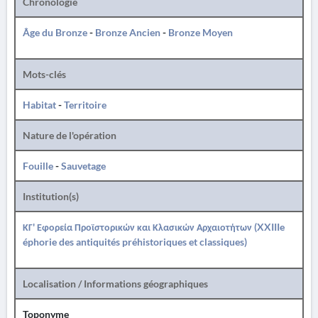
Chronologie
Âge du Bronze
-
Bronze Ancien
-
Bronze Moyen
Mots-clés
Habitat
-
Territoire
Nature de l'opération
Fouille
-
Sauvetage
Institution(s)
ΚΓ' Εφορεία Προϊστορικών και Κλασικών Αρχαιοτήτων (XXIIIe
éphorie des antiquités préhistoriques et classiques)
Localisation / Informations géographiques
Toponyme