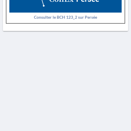
Consulter le BCH 123_2 sur Persée
AVERTISSEMENT
La Chronique des fouilles en ligne ne constitue en aucun cas une publication des
découvertes qui y sont signalées. L'EfA et la BSA ne peuvent délivrer de copie des