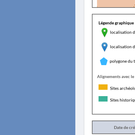
Légende graphique 
localisation d
localisation
polygone du 
Alignements avec le
Sites archéol
Sites histori
Date de cr