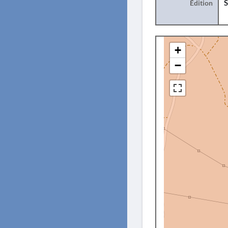
Édition
S
+
−