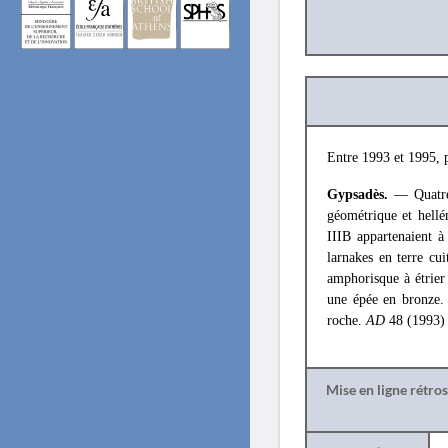
Entre 1993 et 1995, p
Gypsadès.
— Quatre
géométrique et hellé
IIIB appartenaient à
larnakes en terre cui
amphorisque à étrier
une épée en bronze. 
roche.
AD
48 (1993)
Mise en ligne rétro