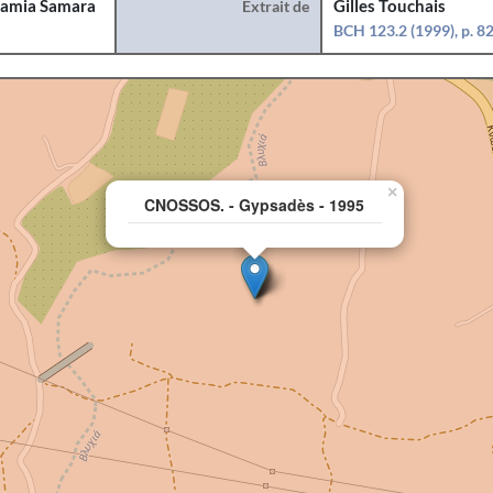
amia Samara
Extrait de
Gilles Touchais
BCH 123.2 (1999), p. 8
×
CNOSSOS. - Gypsadès - 1995