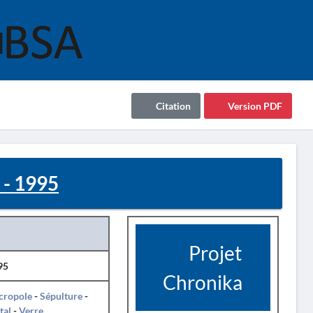
Citation
Version PDF
 - 1995
Projet
95
Chronika
cropole
-
Sépulture
-
tal
-
Verre