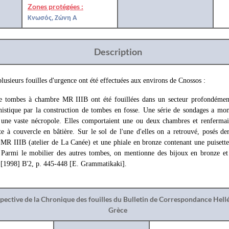
Zones protégées :
Κνωσός, Ζώνη Α
Description
lusieurs fouilles d'urgence ont été effectuées aux environs de Cnossos :
 tombes à chambre MR IIIB ont été fouillées dans un secteur profondémen
nistique par la construction de tombes en fosse. Une série de sondages a m
 une vaste nécropole. Elles comportaient une ou deux chambres et renfermai
te à couvercle en bâtière. Sur le sol de l'une d'elles on a retrouvé, posés de
 MR IIIB (atelier de La Canée) et une phiale en bronze contenant une puisette
Parmi le mobilier des autres tombes, on mentionne des bijoux en bronze et 
 [1998] B'2, p. 445-448 [E. Grammatikaki].
spective de la Chronique des fouilles du Bulletin de Correspondance Hel
Grèce