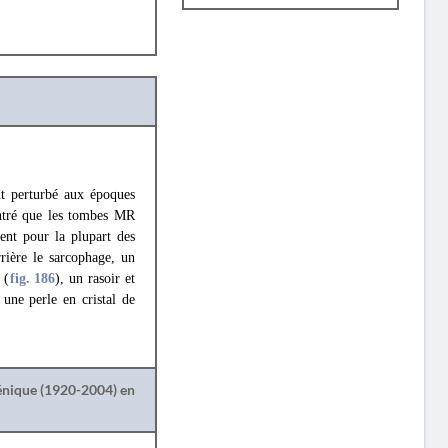
t perturbé aux époques
ontré que les tombes MR
ent pour la plupart des
rrière le sarcophage, un
 (
fig. 186
), un rasoir et
une perle en cristal de
lénique (1920-2004) en