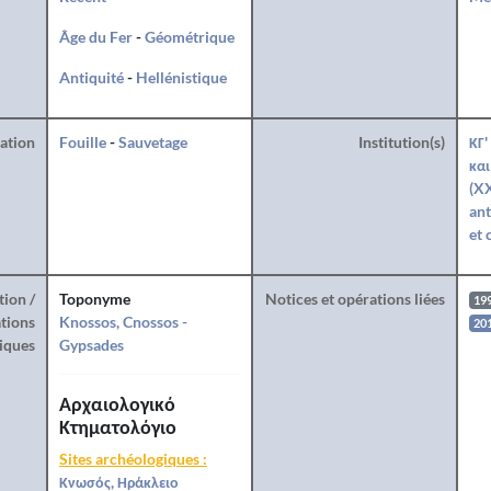
Âge du Fer
-
Géométrique
Antiquité
-
Hellénistique
ration
Fouille
-
Sauvetage
Institution(s)
ΚΓ'
και
(XX
ant
et 
tion /
Toponyme
Notices et opérations liées
19
tions
Knossos, Cnossos -
20
iques
Gypsades
Αρχαιολογικό
Κτηματολόγιο
Sites archéologiques :
Κνωσός, Ηράκλειο