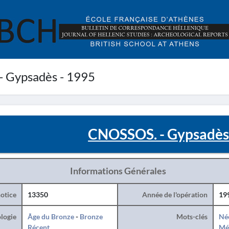
 Gypsadès - 1995
CNOSSOS. - Gypsadès
Informations Générales
otice
13350
Année de l'opération
19
logie
Âge du Bronze
-
Bronze
Mots-clés
Né
Récent
Mé