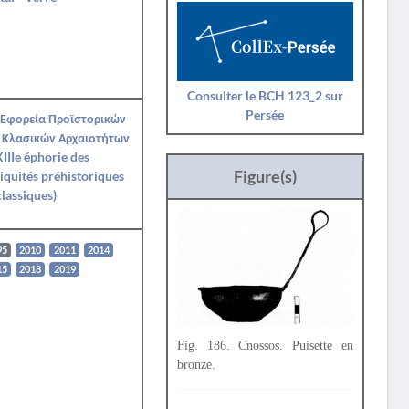
Consulter le BCH 123_2 sur
Persée
 Εφορεία Προϊστορικών
 Κλασικών Αρχαιοτήτων
IIIe éphorie des
Figure(s)
iquités préhistoriques
classiques)
95
2010
2011
2014
15
2018
2019
Fig. 186. Cnossos. Puisette en
bronze.