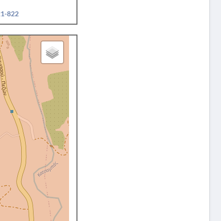
21-822