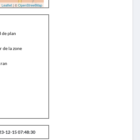
Leaflet
| ©
OpenStreetMap
d de plan
r de la zone
cran
23-12-15 07:48:30