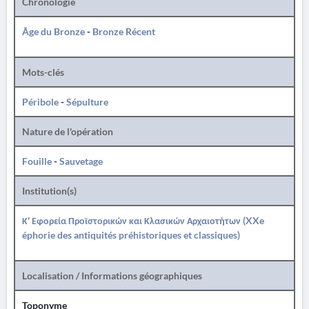
Chronologie
Âge du Bronze
-
Bronze Récent
Mots-clés
Péribole
-
Sépulture
Nature de l'opération
Fouille
-
Sauvetage
Institution(s)
Κ' Εφορεία Προϊστορικών και Κλασικών Αρχαιοτήτων (XXe
éphorie des antiquités préhistoriques et classiques)
Localisation / Informations géographiques
Toponyme