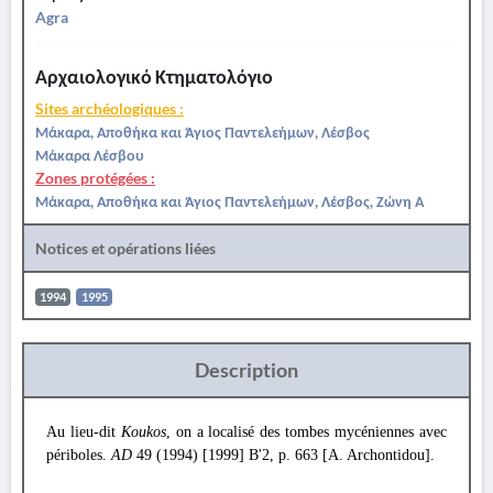
Agra
Αρχαιολογικό Κτηματολόγιο
Sites archéologiques :
Μάκαρα, Αποθήκα και Άγιος Παντελεήμων, Λέσβος
Μάκαρα Λέσβου
Zones protégées :
Μάκαρα, Αποθήκα και Άγιος Παντελεήμων, Λέσβος, Ζώνη Α
Notices et opérations liées
1994
1995
Description
Au lieu-dit
Koukos
, on a localisé des tombes mycéniennes avec
périboles.
AD
49 (1994) [1999] B'2, p. 663 [A. Archontidou].