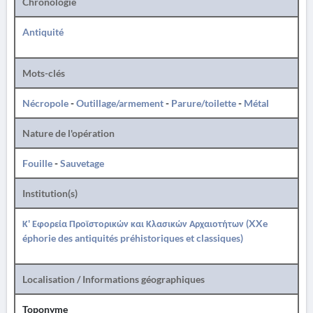
Chronologie
Antiquité
Mots-clés
Nécropole
-
Outillage/armement
-
Parure/toilette
-
Métal
Nature de l'opération
Fouille
-
Sauvetage
Institution(s)
Κ' Εφορεία Προϊστορικών και Κλασικών Αρχαιοτήτων (XXe
éphorie des antiquités préhistoriques et classiques)
Localisation / Informations géographiques
Toponyme