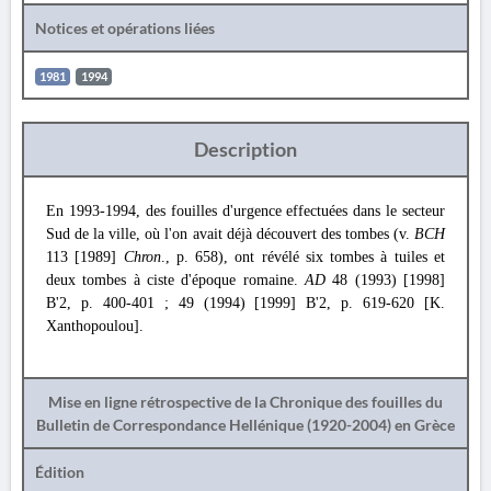
Notices et opérations liées
1981
1994
Description
En 1993-1994, des fouilles d'urgence effectuées dans le secteur
Sud de la ville, où l'on avait déjà découvert des tombes (v.
BCH
113 [1989]
Chron
., p. 658), ont révélé six tombes à tuiles et
deux tombes à ciste d'époque romaine.
AD
48 (1993) [1998]
B'2, p. 400-401 ; 49 (1994) [1999] B'2, p. 619-620 [K.
Xanthopoulou].
Mise en ligne rétrospective de la Chronique des fouilles du
Bulletin de Correspondance Hellénique (1920-2004) en Grèce
Édition