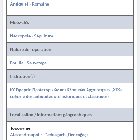
Antiquité
-
Romaine
Mots-clés
Nécropole
-
Sépulture
Nature de l'opération
Fouille
-
Sauvetage
Institution(s)
ΙΘ' Εφορεία Προϊστορικών και Κλασικών Αρχαιοτήτων (XIXe
éphorie des antiquités préhistoriques et classiques)
Localisation / Informations géographiques
Toponyme
Alexandroupolis, Dedeagach (Dedeağaç)