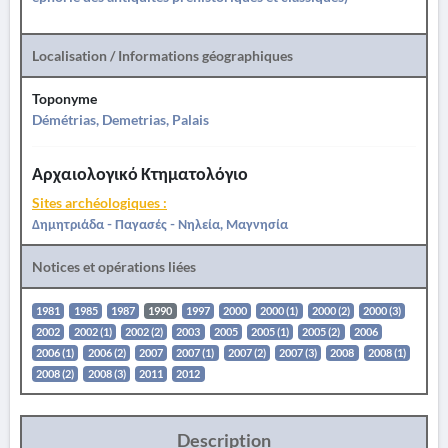
Localisation / Informations géographiques
Toponyme
Démétrias, Demetrias, Palais
Αρχαιολογικό Κτηματολόγιο
Sites archéologiques :
Δημητριάδα - Παγασές - Νηλεία, Μαγνησία
Notices et opérations liées
1981
1985
1987
1990
1997
2000
2000 (1)
2000 (2)
2000 (3)
2002
2002 (1)
2002 (2)
2003
2005
2005 (1)
2005 (2)
2006
2006 (1)
2006 (2)
2007
2007 (1)
2007 (2)
2007 (3)
2008
2008 (1)
2008 (2)
2008 (3)
2011
2012
Description