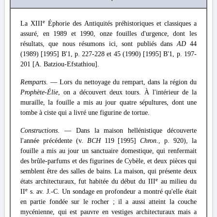
e
La XIII
Éphorie des Antiquités préhistoriques et classiques a
assuré, en 1989 et 1990, onze fouilles d'urgence, dont les
résultats, que nous résumons ici, sont publiés dans
AD
44
(1989) [1995] Β'1, p. 227-228 et 45 (1990) [1995] Β'1, p. 197-
201 [A. Batziou-Efstathiou].
Remparts
. — Lors du nettoyage du rempart, dans la région du
Prophète-Élie
, on a découvert deux tours. À l'intérieur de la
muraille, la fouille a mis au jour quatre sépultures, dont une
tombe à ciste qui a livré une figurine de tortue.
Constructions
. — Dans la maison hellénistique découverte
l'année précédente (v.
BCH
119 [1995]
Chron
., p. 920), la
fouille a mis au jour un sanctuaire domestique, qui renfermait
des brûle-parfums et des figurines de Cybèle, et deux pièces qui
semblent être des salles de bains. La maison, qui présente deux
e
états architecturaux, fut habitée du début du III
au milieu du
e
II
s. av. J.-C. Un sondage en profondeur a montré qu'elle était
en partie fondée sur le rocher ; il a aussi atteint la couche
mycénienne, qui est pauvre en vestiges architecturaux mais a