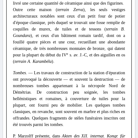
livré une certaine quantité de céramique ainsi que des figurines.
Outre cette maison (
terrain Zerva
), les seuls vestiges
architecturaux notables sont ceux d'un petit four de potier
d'époque classique, près duquel se trouvait une fosse remplie de
coquilles de murex, de tuiles et de tessons (
terrain B.
Goundara
), et ceux d'un bâtiment romain tardif, dont on a
fouillé quatre pièces et une cour, recueillant une abondante
céramique, de très nombreuses monnaies de bronze, qui datent
e
pour la plupart du début du IV
s. av. J.-C, et des aiguilles en os
(
terrain A. Karambéla
).
Tombes
. — Les travaux de construction de la station d'épuration
ont provoqué la découverte — et souvent la destruction — de
nombreuses tombes appartenant à la nécropole Nord de
Démétrias. De construction peu soignée, les tombes
hellénistiques et romaines, à couverture de tuiles pour la
plupart, ont fourni peu de mobilier. Les quelques tombes
classiques, en revanche, sont souvent en marbre et plus riches en
offrandes. Quelques fragments de stèles funéraires inscrites ont
été trouvés parmi les tombes.
P. Marzolff présente, dans
Akten des XII. internat. Kongr. für