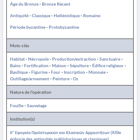
Âge du Bronze
-
Bronze Récent
Antiquité
-
Classique
-
Hellénistique
-
Romaine
Période byzantine
-
Protobyzantine
Mots-clés
Habitat
-
Nécropole
-
Production/extraction
-
Sanctuaire
-
Bains
-
Fortification
-
Maison
-
Sépulture
-
Édifice religieux
-
Basilique
-
Figurine
-
Four
-
Inscription
-
Monnaie
-
Outillage/armement
-
Peinture
-
Os
Nature de l'opération
Fouille
-
Sauvetage
Institution(s)
ΙΓ' Εφορεία Προϊστορικών και Κλασικών Αρχαιοτήτων (XIIIe
éphorie des antiquités préhistoriques et classiques)