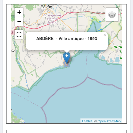
+
−
×
ABDÈRE. - Ville antique - 1993
Leaflet
| ©
OpenStreetMap