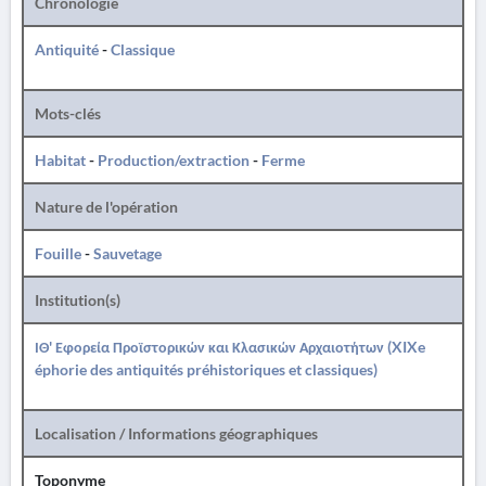
Chronologie
Antiquité
-
Classique
Mots-clés
Habitat
-
Production/extraction
-
Ferme
Nature de l'opération
Fouille
-
Sauvetage
Institution(s)
ΙΘ' Εφορεία Προϊστορικών και Κλασικών Αρχαιοτήτων (XIXe
éphorie des antiquités préhistoriques et classiques)
Localisation / Informations géographiques
Toponyme