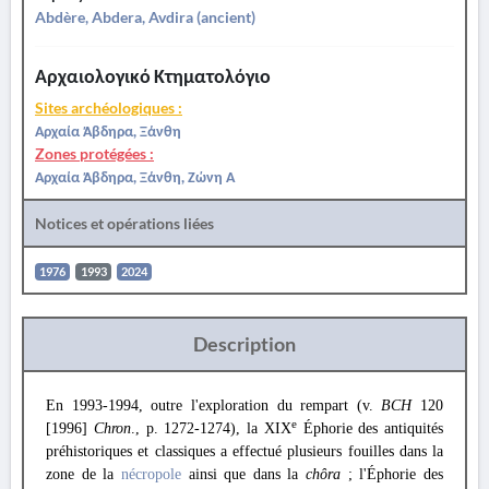
Abdère, Abdera, Avdira (ancient)
Αρχαιολογικό Κτηματολόγιο
Sites archéologiques :
Αρχαία Άβδηρα, Ξάνθη
Zones protégées :
Αρχαία Άβδηρα, Ξάνθη, Ζώνη Α
Notices et opérations liées
1976
1993
2024
Description
En 1993-1994, outre l'exploration du rempart (v.
BCH
120
e
[1996]
Chron
., p. 1272-1274), la XIX
Éphorie des antiquités
préhistoriques et classiques a effectué plusieurs fouilles dans la
zone de la
nécropole
ainsi que dans la
chôra
; l'Éphorie des