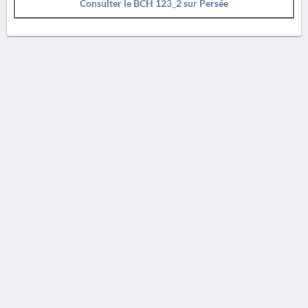
Consulter le BCH 123_2 sur Persée
AVERTISSEMENT
La Chronique des fouilles en ligne ne constitue en aucun cas une publication des
découvertes qui y sont signalées. L'EfA et la BSA ne peuvent délivrer de copie des
illustrations qui y sont reproduites et dont ils ne détiennent pas les droits.