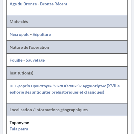
Âge du Bronze
-
Bronze Récent
Mots-clés
Nécropole
-
Sépulture
Nature de l'opération
Fouille
-
Sauvetage
Institution(s)
ΙΗ' Εφορεία Προϊστορικών και Κλασικών Αρχαιοτήτων (XVIIIe
éphorie des antiquités préhistoriques et classiques)
Localisation / Informations géographiques
Toponyme
Faia petra