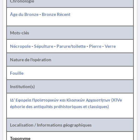
Chronologie
Âge du Bronze
-
Bronze Récent
Mots-clés
Nécropole
-
Sépulture
-
Parure/toilette
-
Pierre
-
Verre
Nature de l'opération
Fouille
Institution(s)
ΙΔ' Εφορεία Προϊστορικών και Κλασικών Αρχαιοτήτων (XIVe
éphorie des antiquités préhistoriques et classiques)
Localisation / Informations géographiques
Toponyme