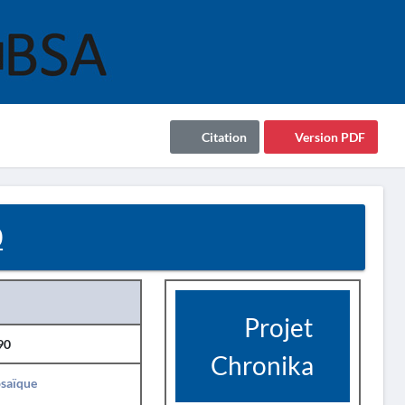
Citation
Version PDF
0
Projet
90
Chronika
saïque