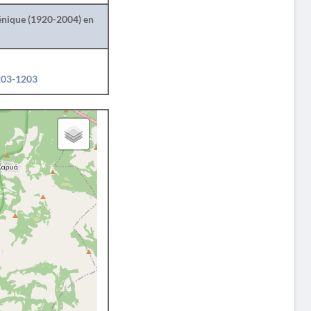
lénique (1920-2004) en
1203-1203