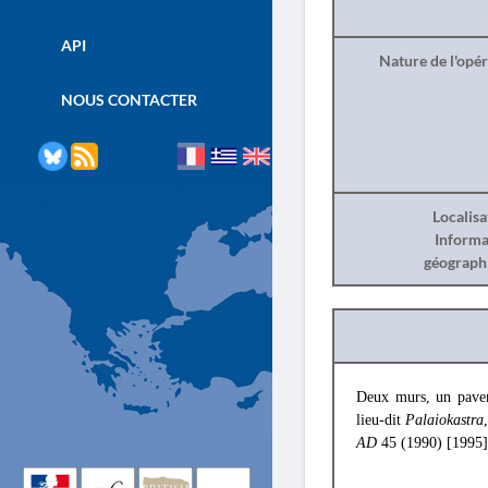
API
Nature de l'opé
NOUS CONTACTER
Localisa
Informa
géograph
Deux murs, un paveme
lieu-dit
Palaiokastra
AD
45 (1990) [1995] 