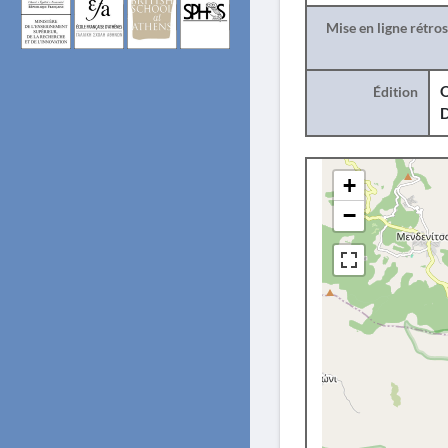
Mise en ligne rétro
Édition
O
+
−