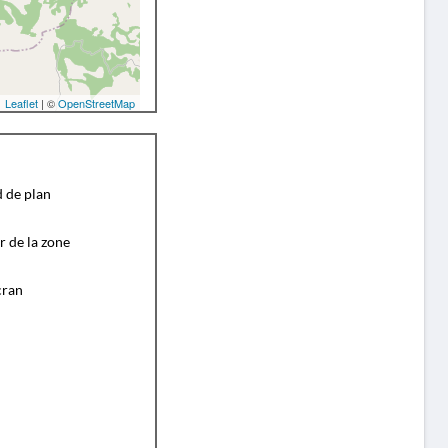
Leaflet
| ©
OpenStreetMap
d de plan
r de la zone
cran