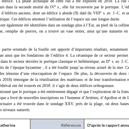
 édifice. La phase archaïque de cette rue a été explorée en 2018. La rue é
e
puis dans la seconde moitié du IV
s., elle fut recouverte par le portique. L’édi
e
d’édifices anciens, dont un édifice à abside (9) daté du VIII
s. av. J.-C. et 
ique. Ces édifices attestent l’utilisation de l’espace sur une longue durée.
ont également été identifiées dans un sondage plus à l’Est, au pied de la collin
e, remplie de pierres, on a trouvé un vase entier, ainsi qu’une statuette en
 partie orientale de la fouille ont apporté d’importants résultats, notamment
e ainsi que les fondations de l’édifice 4. La céramique de ce secteur permet 
e
 dans le secteur derrière le portique classique et hellénistique, au II
s. av. J.-
ts de l’époque byzantine ; il a été fouillé jusqu’au niveau actuel de la mer. C
 les témoins d’une réoccupation de l’espace. De plus, la découverte de deux 
 2018) témoigne de la réutilisation des matériaux et de leur transformation 
édiéval ont été trouvés en 2018: il s’agit de deux édifices orthogonaux.
entionné que le portique a été entièrement dégagé et que l’exploration de la fon
ique a livré de nouvelles inscriptions en l’honneur d’Artémis, d’Apollon et de 
ctuaire a été trouvée dans le sondage XXV, près de la plage, où deux bases 
es niveaux naturels.
atherine
Références
D'après le rapport annu