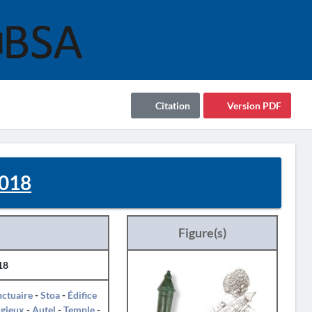
Citation
Version PDF
018
Figure(s)
18
ctuaire
-
Stoa
-
Édifice
igieux
-
Autel
-
Temple
-