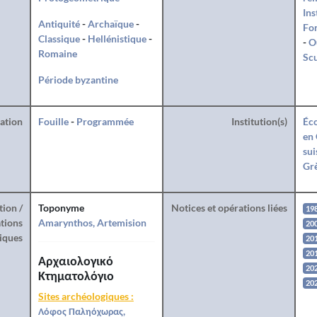
Ins
Antiquité
-
Archaïque
-
Fo
Classique
-
Hellénistique
-
-
O
Romaine
Sc
Période byzantine
ration
Fouille
-
Programmée
Institution(s)
Éco
en 
sui
Gr
tion /
Toponyme
Notices et opérations liées
19
tions
Amarynthos, Artemision
20
iques
20
20
Αρχαιολογικό
202
Κτηματολόγιο
20
Sites archéologiques :
Λόφος Παληόχωρας,