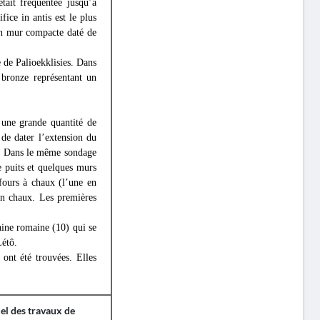
tait fréquentée jusqu’à
fice in antis est le plus
un mur compacte daté de
e de Palioekklisies. Dans
 bronze représentant un
 une grande quantité de
de dater l’extension du
C. Dans le même sondage
e puits et quelques murs
fours à chaux (l’une en
en chaux. Les premières
taine romaine (10) qui se
Létô.
ont été trouvées. Elles
el des travaux de