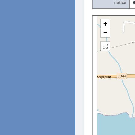
notice
B
+
−