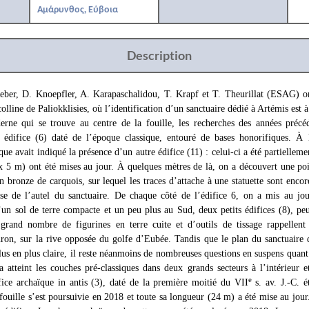
Αμάρυνθος, Εύβοια
Description
ber, D. Knoepfler, A. Karapaschalidou, T. Krapf et T. Theurillat (ESAG) o
colline de Paliokklisies, où l’identification d’un sanctuaire dédié à Artémis est 
ne qui se trouve au centre de la fouille, les recherches des années précéd
édifice (6) daté de l’époque classique, entouré de bases honorifiques. À l
ue avait indiqué la présence d’un autre édifice (11) : celui-ci a été partielleme
x 5 m) ont été mises au jour. À quelques mètres de là, on a découvert une poi
 bronze de carquois, sur lequel les traces d’attache à une statuette sont encore
sse de l’autel du sanctuaire. De chaque côté de l’édifice 6, on a mis au jou
’un sol de terre compacte et un peu plus au Sud, deux petits édifices (8), peut
grand nombre de figurines en terre cuite et d’outils de tissage rappellent
ron, sur la rive opposée du golfe d’Eubée. Tandis que le plan du sanctuaire d
plus en plus claire, il reste néanmoins de nombreuses questions en suspens quant
a atteint les couches pré-classiques dans deux grands secteurs à l’intérieur 
e
fice archaïque in antis (3), daté de la première moitié du VII
s. av. J.-C. é
 fouille s’est poursuivie en 2018 et toute sa longueur (24 m) a été mise au jour