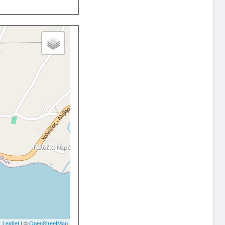
Leaflet
| ©
OpenStreetMap