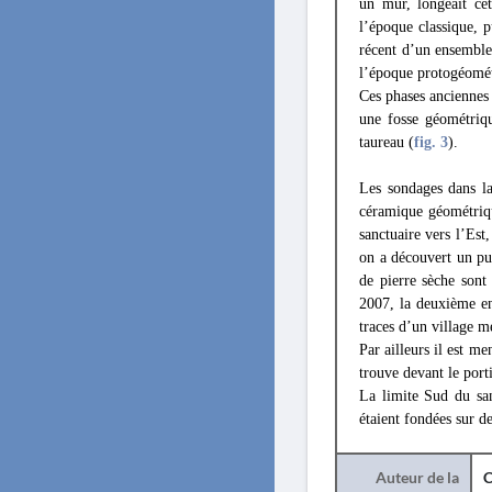
un mur, longeait cet
l’époque classique, 
récent d’un ensemble 
l’époque protogéométr
Ces phases anciennes 
une fosse géométriqu
taureau (
fig. 3
).
Les sondages dans la
céramique géométriqu
sanctuaire vers l’Est,
on a découvert un pui
de pierre sèche sont
2007, la deuxième en
traces d’un village m
Par ailleurs il est m
trouve devant le port
La limite Sud du san
étaient fondées sur d
Auteur de la
C