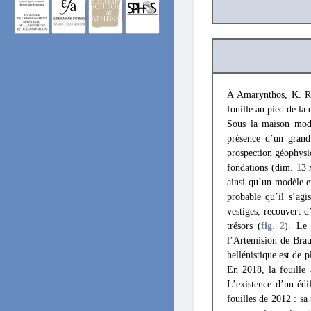
À Amarynthos, K. Re
fouille au pied de la 
Sous la maison moder
présence d’un grand 
prospection géophysiq
fondations (dim. 13 
ainsi qu’un modèle en
probable qu’il s’agi
vestiges, recouvert d
trésors (
fig. 2
). Le 
l’Artemision de Brau
hellénistique est de 
En 2018, la fouille 
L’existence d’un édi
fouilles de 2012 : sa