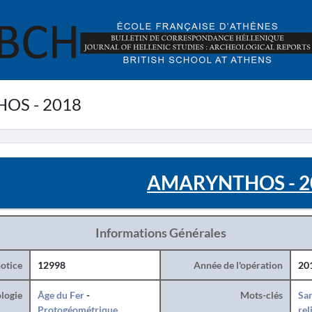
OS - 2018
AMARYNTHOS - 2
Informations Générales
otice
12998
Année de l'opération
20
logie
Âge du Fer
-
Mots-clés
San
Protogéométrique
rel