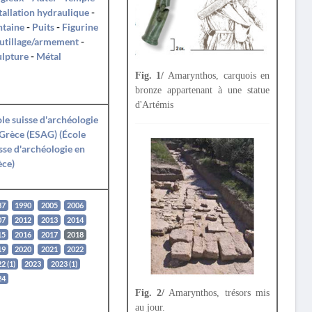
tallation hydraulique
-
ntaine
-
Puits
-
Figurine
utillage/armement
-
ulpture
-
Métal
Fig. 1/
Amarynthos, carquois en
bronze appartenant à une statue
d'Artémis
le suisse d'archéologie
Grèce (ESAG) (École
sse d'archéologie en
èce)
87
1990
2005
2006
07
2012
2013
2014
15
2016
2017
2018
19
2020
2021
2022
2 (1)
2023
2023 (1)
24
Fig. 2/
Amarynthos, trésors mis
au jour.