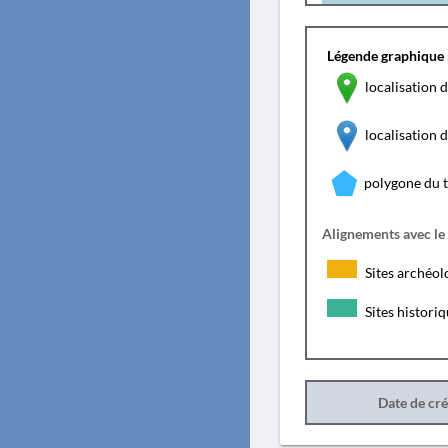
Légende graphique 
localisation d
localisation
polygone du 
Alignements avec le
Sites archéol
Sites histori
Date de cr