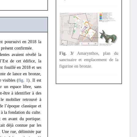
nt poursuivi en 2018 la
à présent confirmée.
Fig. 3/
Amarynthos, plan du
entes avaient révélé la
sanctuaire et emplacement de la
’Est de cet édifice, la
figurine en bronze.
nt fouillé en 2018 et ses
nte de lance en bronze,
 visibles (
fig. 1
). Il est
r un espace libre, sans
-être à identifier à des
 le mobilier retrouvé à
e l’époque classique et
 à la fondation du culte.
et en avant du portique.
tait déjà connue par les
. Une rue, délimitée par