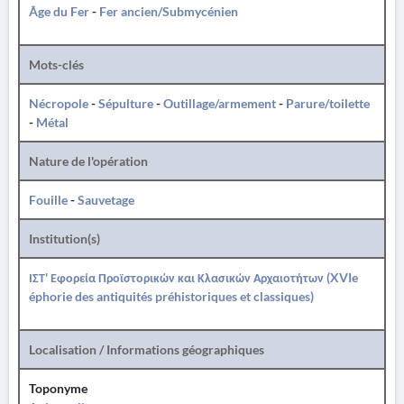
Âge du Fer
-
Fer ancien/Submycénien
Mots-clés
Nécropole
-
Sépulture
-
Outillage/armement
-
Parure/toilette
-
Métal
Nature de l'opération
Fouille
-
Sauvetage
Institution(s)
ΙΣΤ' Εφορεία Προϊστορικών και Κλασικών Αρχαιοτήτων (XVIe
éphorie des antiquités préhistoriques et classiques)
Localisation / Informations géographiques
Toponyme