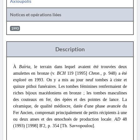
Axioupolis
Notices et opérations liées
1993
Description
À
Baïria
, le terrain dans lequel avaient été trouvées deux
amulettes en bronze (v.
BCH
119 [1995]
Chron
., p. 948) a été
exploré en 1993. On y a mis au jour neuf tombes à ciste et
quinze pithoi funéraires. Les tombes féminines renfermaient de
riches bijoux macédoniens en bronze ; les tombes masculines
des couteaux en fer, des épées et des pointes de lance. La
céramique, de qualité médiocre, datée d'une phase avancée du
Fer Ancien, comprenait principalement de petits récipients à une
ou deux anses et des œnochoés de production locale.
AD
48
(1993) [1998] B'2, p. 354 [Th. Savvopoulou].