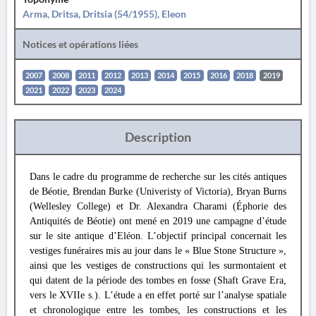
Arma, Dritsa, Dritsia (54/1955), Eleon
Notices et opérations liées
2007
2008
2011
2012
2013
2014
2015
2016
2018
2019
2021
2022
2023
2024
Description
Dans le cadre du programme de recherche sur les cités antiques
de Béotie, Brendan Burke (Univeristy of Victoria), Bryan Burns
(Wellesley College) et Dr. Alexandra Charami (Éphorie des
Antiquités de Béotie) ont mené en 2019 une campagne d’étude
sur le site antique d’Eléon. L’objectif principal concernait les
vestiges funéraires mis au jour dans le « Blue Stone Structure »,
ainsi que les vestiges de constructions qui les surmontaient et
qui datent de la période des tombes en fosse (Shaft Grave Era,
vers le XVIIe s.). L’étude a en effet porté sur l’analyse spatiale
et chronologique entre les tombes, les constructions et les