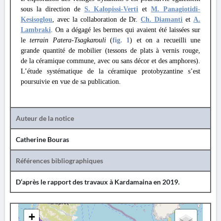
sous la direction de
S. Kalopissi-Verti
et
M. Panagiotidi-
Kesisoglou
, avec la collaboration de Dr.
Ch. Diamanti
et
A.
Lambraki
. On a dégagé les bermes qui avaient été laissées sur
le
terrain Patera-Tsagkarouli
(
fig. 1
) et on a recueilli une
grande quantité de mobilier (tessons de plats à vernis rouge,
de la céramique commune, avec ou sans décor et des amphores).
L’étude systématique de la céramique protobyzantine s’est
poursuivie en vue de sa publication.
Auteur de la notice
Catherine Bouras
Références bibliographiques
D’après le rapport des travaux à Kardamaina en 2019.
+