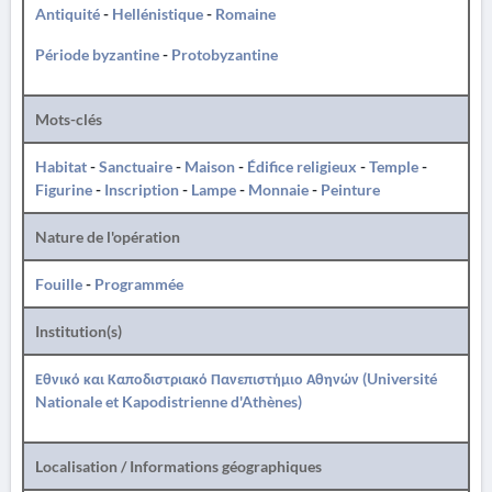
Antiquité
-
Hellénistique
-
Romaine
Période byzantine
-
Protobyzantine
Mots-clés
Habitat
-
Sanctuaire
-
Maison
-
Édifice religieux
-
Temple
-
Figurine
-
Inscription
-
Lampe
-
Monnaie
-
Peinture
Nature de l'opération
Fouille
-
Programmée
Institution(s)
Εθνικό και Καποδιστριακό Πανεπιστήμιο Αθηνών (Université
Nationale et Kapodistrienne d'Athènes)
Localisation / Informations géographiques