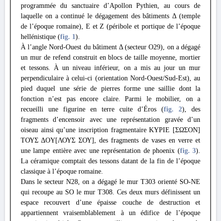
programmée du sanctuaire d’Apollon Pythien, au cours de
laquelle on a continué le dégagement des bâtiments Δ (temple
de l’époque romaine), E et Z (péribole et portique de l’époque
hellénistique (
fig. 1
).
À l’angle Nord-Ouest du bâtiment Δ (secteur O29), on a dégagé
un mur de refend construit en blocs de taille moyenne, mortier
et tessons. À un niveau inférieur, on a mis au jour un mur
perpendiculaire à celui-ci (orientation Nord-Ouest/Sud-Est), au
pied duquel une série de pierres forme une saillie dont la
fonction n’est pas encore claire. Parmi le mobilier, on a
recueilli une figurine en terre cuite d’Éros (
fig. 2
), des
fragments d’encensoir avec une représentation gravée d’un
oiseau ainsi qu’une inscription fragmentaire ΚΥΡΙΕ [ΣΩΣΟΝ]
ΤΟΥΣ ΔΟY[ΛΟΥΣ ΣΟΥ], des fragments de vases en verre et
une lampe entière avec une représentation de phoenix (
fig. 3
).
La céramique comptait des tessons datant de la fin de l’époque
classique à l’époque romaine.
Dans le secteur N28, on a dégagé le mur T303 orienté SO-NE
qui recoupe au SO le mur T308. Ces deux murs définissent un
espace recouvert d’une épaisse couche de destruction et
appartiennent vraisemblablement à un édifice de l’époque