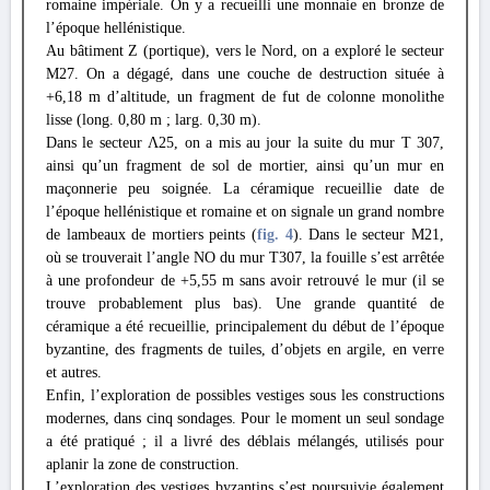
romaine impériale. On y a recueilli une monnaie en bronze de
l’époque hellénistique.
Au bâtiment Z (portique), vers le Nord, on a exploré le secteur
M27. On a dégagé, dans une couche de destruction située à
+6,18 m d’altitude, un fragment de fut de colonne monolithe
lisse (long. 0,80 m ; larg. 0,30 m).
Dans le secteur Λ25, on a mis au jour la suite du mur T 307,
ainsi qu’un fragment de sol de mortier, ainsi qu’un mur en
maçonnerie peu soignée. La céramique recueillie date de
l’époque hellénistique et romaine et on signale un grand nombre
de lambeaux de mortiers peints (
fig. 4
). Dans le secteur M21,
où se trouverait l’angle NO du mur T307, la fouille s’est arrêtée
à une profondeur de +5,55 m sans avoir retrouvé le mur (il se
trouve probablement plus bas). Une grande quantité de
céramique a été recueillie, principalement du début de l’époque
byzantine, des fragments de tuiles, d’objets en argile, en verre
et autres.
Enfin, l’exploration de possibles vestiges sous les constructions
modernes, dans cinq sondages. Pour le moment un seul sondage
a été pratiqué ; il a livré des déblais mélangés, utilisés pour
aplanir la zone de construction.
L’exploration des vestiges byzantins s’est poursuivie également