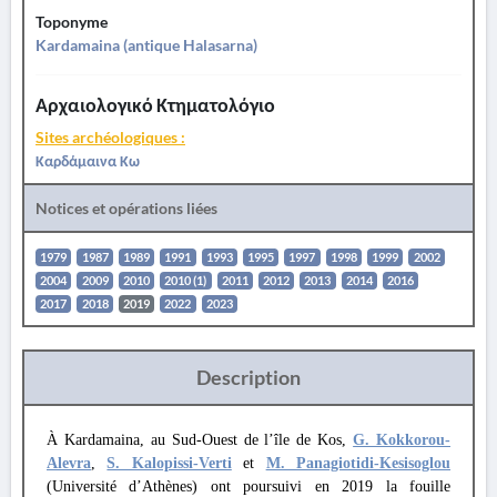
Toponyme
Kardamaina (antique Halasarna)
Αρχαιολογικό Κτηματολόγιο
Sites archéologiques :
Καρδάμαινα Κω
Notices et opérations liées
1979
1987
1989
1991
1993
1995
1997
1998
1999
2002
2004
2009
2010
2010 (1)
2011
2012
2013
2014
2016
2017
2018
2019
2022
2023
Description
À Kardamaina, au Sud-Ouest de l’île de Kos,
G. Kokkorou-
Alevra
,
S. Kalopissi-Verti
et
M. Panagiotidi-Kesisoglou
(Université d’Athènes) ont poursuivi en 2019 la fouille