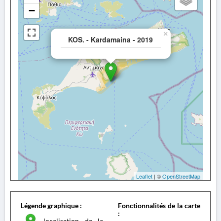
−
×
KOS. - Kardamaina - 2019
Leaflet
| ©
OpenStreetMap
Légende graphique :
Fonctionnalités de la carte
:
localisation de la