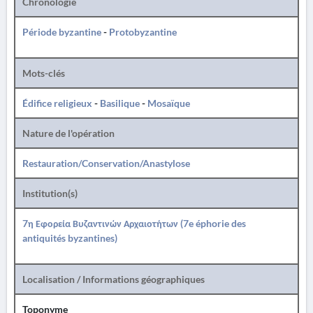
Chronologie
Période byzantine
-
Protobyzantine
Mots-clés
Édifice religieux
-
Basilique
-
Mosaïque
Nature de l'opération
Restauration/Conservation/Anastylose
Institution(s)
7η Εφορεία Βυζαντινών Αρχαιοτήτων (7e éphorie des
antiquités byzantines)
Localisation / Informations géographiques
Toponyme