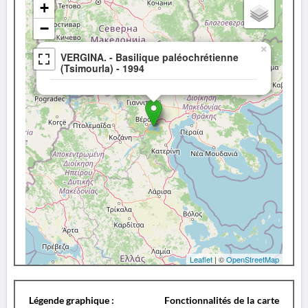
+
−
×
VERGINA. - Basilique paléochrétienne
(Tsimourla) - 1994
Leaflet
| ©
OpenStreetMap
Légende graphique :
Fonctionnalités de la carte