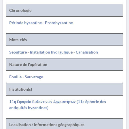
Chronologie
Période byzantine
-
Protobyzantine
Mots-clés
Sépulture
-
Installation hydraulique
-
Canalisation
Nature de l'opération
Fouille
-
Sauvetage
Institution(s)
11η Εφορεία Βυζαντινών Αρχαιοτήτων (11e éphorie des
antiquités byzantines)
Localisation / Informations géographiques