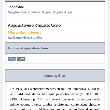
Toponyme
Vergina, Veria, Kutles, Aigeai, Aigaia, Aigai
Αρχαιολογικό Κτηματολόγιο
Sites archéologiques :
Αιγές (Βεργίνα), Ημαθία
Notices et opérations liées
1986
1994
Description
En 1994, des recherches menées au lieu-dit
Tsimourla
, à 200 m
au Sud-Ouest de la basilique paléochrétienne (v. BCH 107
[1983] Chron., p. 789), ont révélé une série de vestiges de la
même époque : deux tombes à ciste qui contenaient chacune
trois sépultures, un édifice monumental en moellons d'appareil