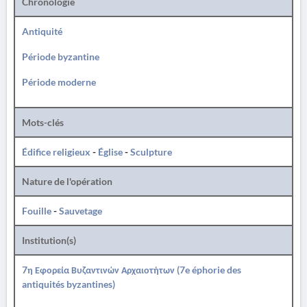
Chronologie
Antiquité
Période byzantine
Période moderne
Mots-clés
Édifice religieux
-
Église
-
Sculpture
Nature de l'opération
Fouille
-
Sauvetage
Institution(s)
7η Εφορεία Βυζαντινών Αρχαιοτήτων (7e éphorie des
antiquités byzantines)