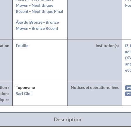
Moyen
-
Néolithique
Fo
Récent
-
Néolithique Final
Âge du Bronze
-
Bronze
Moyen
-
Bronze Récent
ration
Fouille
Institution(s)
ΙΖ'
και
(XV
ant
et 
tion /
Toponyme
Notices et opérations liées
19
tions
Sari Giol
19
iques
Description