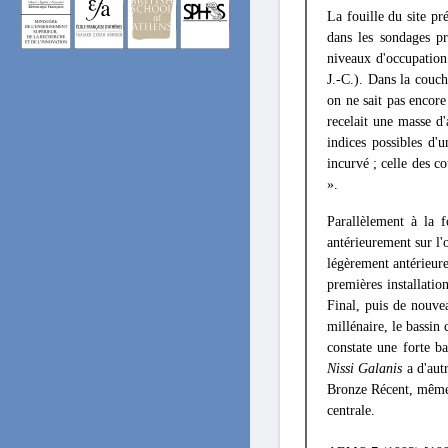
La fouille du site pr
dans les sondages pr
niveaux d'occupation
J.-C.). Dans la couch
on ne sait pas encore
recelait une masse d
indices possibles d'
incurvé ; celle des c
».
Parallèlement à la 
antérieurement sur l'
légèrement antérieur
premières installati
Final, puis de nouve
millénaire, le bassin
constate une forte b
Nissi Galanis
a d'autr
Bronze Récent, même 
centrale.