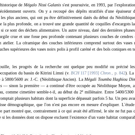
éhistorique de
Mégalo Nissi Galanis
s'est poursuivie, en 1993, par l'explorati
écédemment ouverts. On y a recoupé des dépôts stratifiés d'une épaisseur d
 les plus anciens, qui ont pu être définitivement datés du début du Néolithiq
e la plus profonde, on a trouvé une grande quantité de coquilles d'escargots la
 si ce sont des déchets alimentaires. Un autre niveau, daté des dernières phase
'argile crue et une fosse peu profonde contenant plusieurs couches de cendres 
un atelier. La céramique des couches inférieures comprend surtout des vases 
ouches supérieures des vases noirs polis à profil caréné et des bols coniques en
fouille, les progrès de la recherche ont quelque peu modifié ou précisé le
occupation du bassin de Kitrini Limni (v.
BCH
117 [1993]
Chron
., p. 842
). La
e à 5800/5600 av. J.-C. (Néolithique Ancien). La
Mégali Toumba Haghiou Dim
ons — sinon la première — a continué d'être occupée au Néolithique Moyen, a
e
au, comme cimetière semble-t-il, au début du 2
millénaire. Entre 5400/5300 a
 comptait plusieurs habitats dont la superficie dépassait parfois 5 ha. Un peu a
aisse démographique, que l'on n'est pas encore en mesure d'expliquer. L'étud
e part montré que, contrairement à ce qui avait été affirmé, le site ne fut pas
si les données dont on dispose excluent l'existence d'un vaste habitat compar