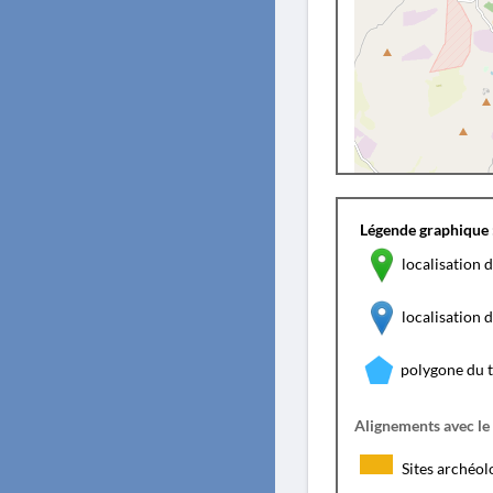
Légende graphique 
localisation d
localisation
polygone du 
Alignements avec le
Sites archéol