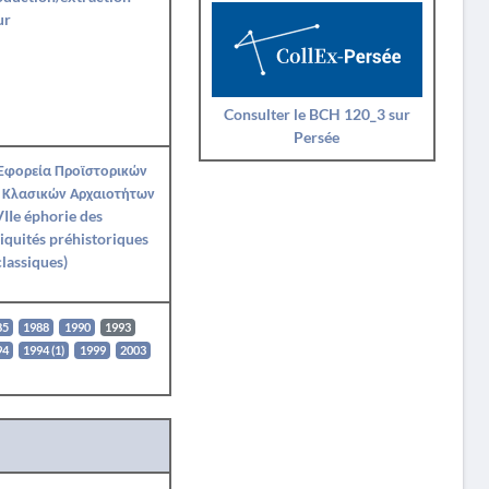
ur
Consulter le BCH 120_3 sur
Persée
 Εφορεία Προϊστορικών
 Κλασικών Αρχαιοτήτων
IIe éphorie des
iquités préhistoriques
classiques)
85
1988
1990
1993
94
1994 (1)
1999
2003