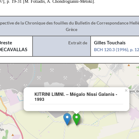
7], p. 19-31 [M. Fotiadis, A. Chondrogianni-Métoki].
spective de la Chronique des fouilles du Bulletin de Correspondance Hel
Grèce
reste
Extrait de
Gilles Touchais
DECAVALLAS
BCH 120.3 (1996), p. 
×
KITRINI LIMNI. – Mégalo Nissi Galanis -
1993