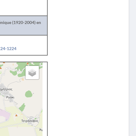
lénique (1920-2004) en
1224-1224