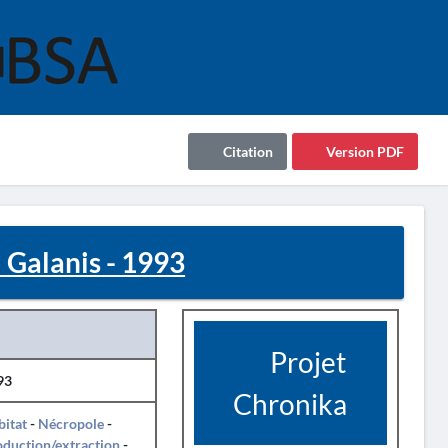
Citation
Version PDF
 Galanis - 1993
Projet
93
Chronika
itat
-
Nécropole
-
duction/extraction
-