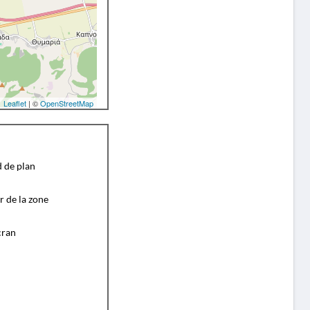
Leaflet
| ©
OpenStreetMap
d de plan
r de la zone
cran