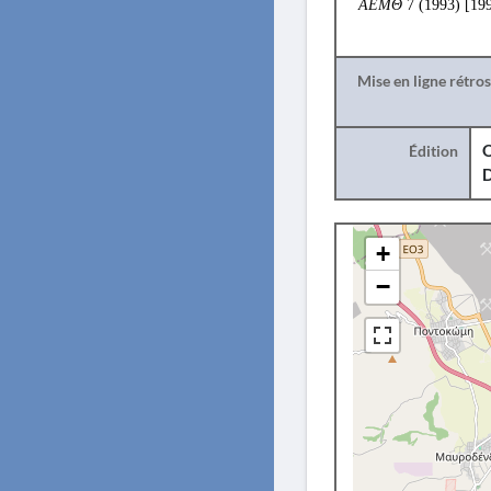
ΑΕΜΘ
7 (1993) [199
Mise en ligne rétro
Édition
O
+
−