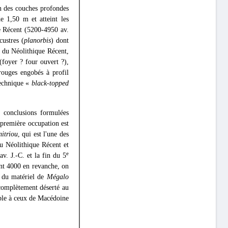
on des couches profondes
e 1,50 m et atteint les
ue Récent (5200-4950 av.
custres (
planorbis
) dont
s du Néolithique Récent,
(foyer ? four ouvert ?),
rouges engobés à profil
 technique «
black-topped
s conclusions formulées
 première occupation est
itriou
, qui est l'une des
u Néolithique Récent et
e
v. J.-C. et la fin du 5
vant 4000 en revanche, on
e du matériel de
Mégalo
 complètement déserté au
able à ceux de Macédoine