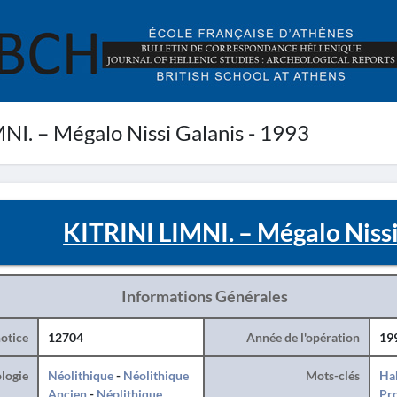
NI. – Mégalo Nissi Galanis - 1993
KITRINI LIMNI. – Mégalo Nissi
Informations Générales
otice
12704
Année de l'opération
19
logie
Néolithique
-
Néolithique
Mots-clés
Hab
Ancien
-
Néolithique
Pro