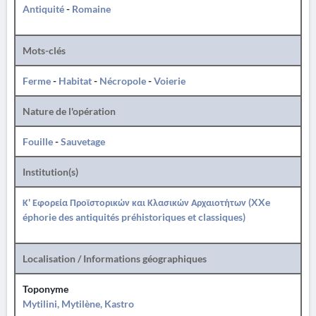
Antiquité
-
Romaine
Mots-clés
Ferme
-
Habitat
-
Nécropole
-
Voierie
Nature de l'opération
Fouille
-
Sauvetage
Institution(s)
Κ' Εφορεία Προϊστορικών και Κλασικών Αρχαιοτήτων (XXe
éphorie des antiquités préhistoriques et classiques)
Localisation / Informations géographiques
Toponyme
Mytilini, Mytilène, Kastro