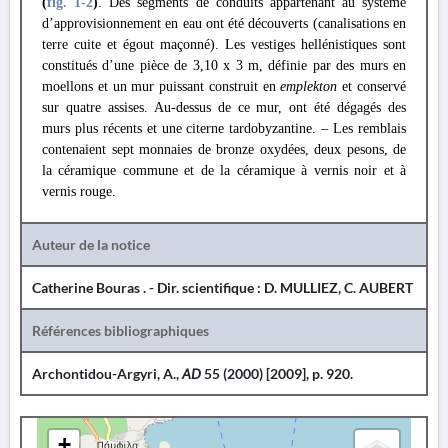
(
fig. 1
-2
)
. Des segments de conduits appartenant au système
d’approvisionnement en eau ont été découverts (canalisations en
terre cuite et égout maçonné). Les vestiges hellénistiques sont
constitués d’une pièce de 3,10 x 3 m, définie par des murs en
moellons et un mur puissant construit en
emplekton
et conservé
sur quatre assises. Au-dessus de ce mur, ont été dégagés des
murs plus récents et une citerne tardobyzantine. – Les remblais
contenaient sept monnaies de bronze oxydées, deux pesons, de
la céramique commune et de la céramique à vernis noir et à
vernis rouge.
Auteur de la notice
Catherine Bouras . - Dir. scientifique : D. MULLIEZ, C. AUBERT
Références bibliographiques
Archontidou-Argyri, A.,
AD
55 (2000) [2009], p. 920.
+