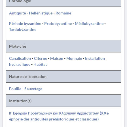
Chronologie
Antiquité
-
Hellénistique
-
Romaine
Période byzantine
-
Protobyzantine
-
Médiobyzantine
-
Tardobyzantine
Mots-clés
Canalisation
-
Citerne
-
Maison
-
Monnaie
-
Installation
hydraulique
-
Habitat
Nature de l'opération
Fouille
-
Sauvetage
Institution(s)
Κ' Εφορεία Προϊστορικών και Κλασικών Αρχαιοτήτων (XXe
éphorie des antiquités préhistoriques et classiques)