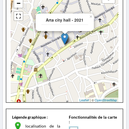
−
×
Arta city hall - 2021
Leaflet
| ©
OpenStreetMap
Légende graphique :
Fonctionnalités de la carte
:
localisation de la