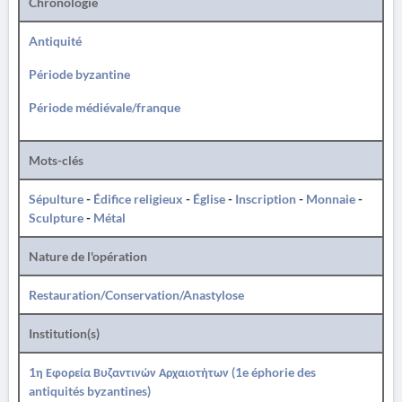
Chronologie
Antiquité
Période byzantine
Période médiévale/franque
Mots-clés
Sépulture
-
Édifice religieux
-
Église
-
Inscription
-
Monnaie
-
Sculpture
-
Métal
Nature de l'opération
Restauration/Conservation/Anastylose
Institution(s)
1η Εφορεία Βυζαντινών Αρχαιοτήτων (1e éphorie des
antiquités byzantines)