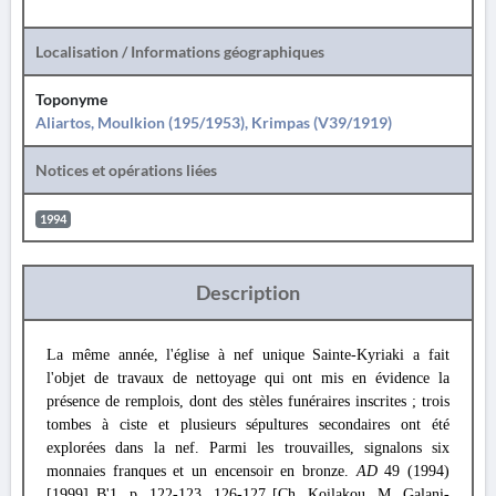
Localisation / Informations géographiques
Toponyme
Aliartos, Moulkion (195/1953), Krimpas (V39/1919)
Notices et opérations liées
1994
Description
La même année, l'église à nef unique Sainte-Kyriaki a fait
l'objet de travaux de nettoyage qui ont mis en évidence la
présence de remplois, dont des stèles funéraires inscrites ; trois
tombes à ciste et plusieurs sépultures secondaires ont été
explorées dans la nef. Parmi les trouvailles, signalons six
monnaies franques et un encensoir en bronze.
AD
49 (1994)
[1999] Β'1, p. 122-123, 126-127 [Ch. Koilakou, M. Galani-