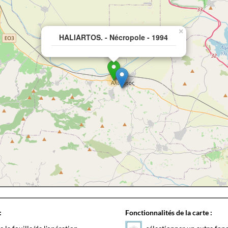
×
HALIARTOS. - Nécropole - 1994
:
Fonctionnalités de la carte :