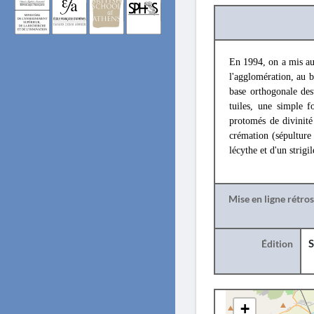
En 1994, on a mis au 
l'agglomération, au 
base orthogonale des
tuiles, une simple f
protomés de divinité
crémation (sépulture 
lécythe et d'un strigi
Mise en ligne rétro
Édition
S
+