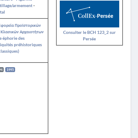
tillage/armement
-
tal
Εφορεία Προϊστορικών
 Κλασικών Αρχαιοτήτων
Consulter le BCH 123_2 sur
e éphorie des
Persée
iquités préhistoriques
classiques)
94
1995