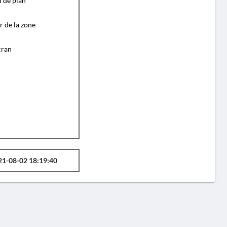
d de plan
r de la zone
cran
21-08-02 18:19:40