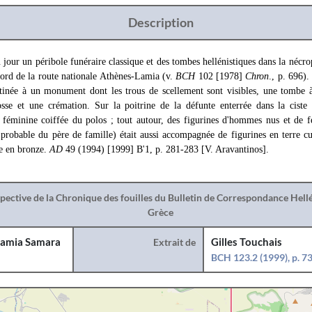
Description
jour un péribole funéraire classique et des tombes hellénistiques dans la nécrop
bord de la route nationale Athènes-Lamia (v.
BCH
102 [1978]
Chron
., p. 696).
tinée à un monument dont les trous de scellement sont visibles, une tombe à
osse et une crémation. Sur la poitrine de la défunte enterrée dans la ciste 
 féminine coiffée du polos ; tout autour, des figurines d'hommes nus et de
probable du père de famille) était aussi accompagnée de figurines en terre cui
le en bronze.
AD
49 (1994) [1999] Β'1, p. 281-283 [V. Aravantinos].
spective de la Chronique des fouilles du Bulletin de Correspondance Hel
Grèce
amia Samara
Extrait de
Gilles Touchais
BCH 123.2 (1999), p. 7