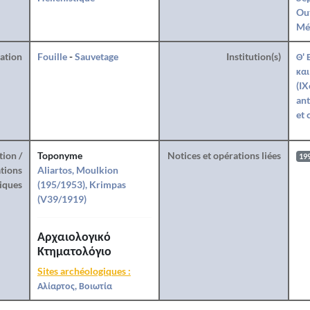
Ou
Mé
ration
Fouille
-
Sauvetage
Institution(s)
Θ' 
και
(IX
ant
et 
tion /
Toponyme
Notices et opérations liées
19
tions
Aliartos, Moulkion
iques
(195/1953), Krimpas
(V39/1919)
Αρχαιολογικό
Κτηματολόγιο
Sites archéologiques :
Αλίαρτος, Βοιωτία