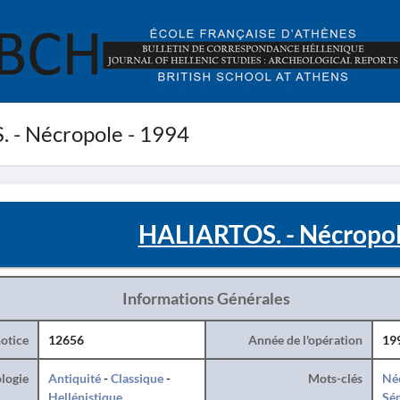
 - Nécropole - 1994
HALIARTOS. - Nécropol
Informations Générales
otice
12656
Année de l'opération
19
logie
Antiquité
-
Classique
-
Mots-clés
Né
Hellénistique
Sé