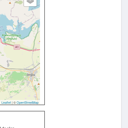
Leaflet
| ©
OpenStreetMap