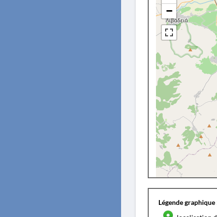
−
Légende graphique 