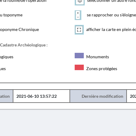
e la fouille/de l'opération
sélectionner un autre fon
 du toponyme
se rapprocher ou s'éloigne
toponyme Chronique
afficher la carte en plein é
 Cadastre Archéologique :
ogiques
Monuments
ques
Zones protégées
éation
2021-06-10 13:57:22
Dernière modification
20