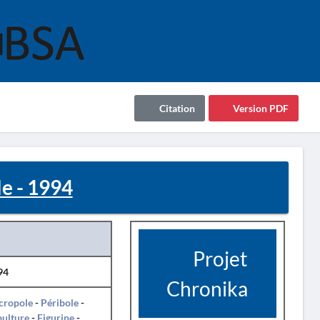
Citation
Version PDF
e - 1994
Projet
94
Chronika
cropole
-
Péribole
-
pulture
-
Figurine
-