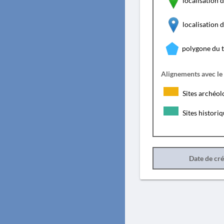
localisation d
localisation
polygone du 
Alignements avec le
Sites archéol
Sites histori
Date de cr