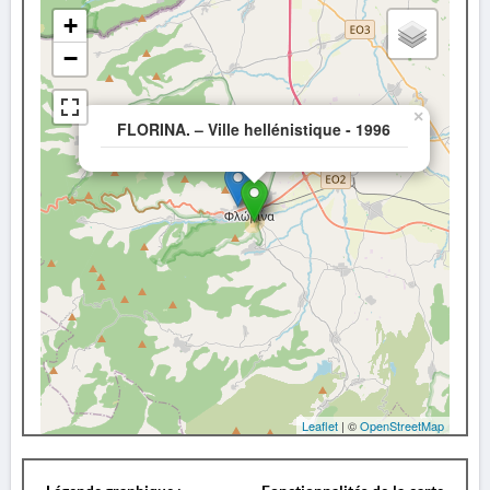
+
−
×
FLORINA. – Ville hellénistique - 1996
Leaflet
| ©
OpenStreetMap