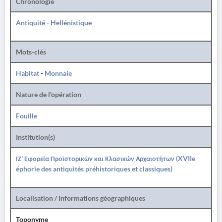
Chronologie
Antiquité
-
Hellénistique
Mots-clés
Habitat
-
Monnaie
Nature de l'opération
Fouille
Institution(s)
ΙΖ' Εφορεία Προϊστορικών και Κλασικών Αρχαιοτήτων (XVIIe
éphorie des antiquités préhistoriques et classiques)
Localisation / Informations géographiques
Toponyme