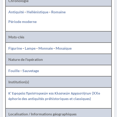
Chronologie
Antiquité
-
Hellénistique
-
Romaine
Période moderne
Mots-clés
Figurine
-
Lampe
-
Monnaie
-
Mosaïque
Nature de l'opération
Fouille
-
Sauvetage
Institution(s)
Κ' Εφορεία Προϊστορικών και Κλασικών Αρχαιοτήτων (XXe
éphorie des antiquités préhistoriques et classiques)
Localisation / Informations géographiques