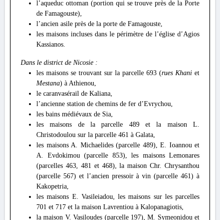
l’aqueduc ottoman (portion qui se trouve près de la Porte
de Famagouste),
l’ancien asile près de la porte de Famagouste,
les maisons incluses dans le périmètre de l’église d’Agios
Kassianos.
Dans le district de Nicosie :
les maisons se trouvant sur la parcelle 693 (
rues Khani
et
Mestana
) à Athienou,
le caranvasérail de Kaliana,
l’ancienne station de chemins de fer d’Evrychou,
les bains médiévaux de Sia,
les maisons de la parcelle 489 et la maison L.
Christodoulou sur la parcelle 461 à Galata,
les maisons A. Michaelides (parcelle 489), E. Ioannou et
A. Evdokimou (parcelle 853), les maisons Lemonares
(parcelles 463, 481 et 468), la maison Chr. Chrysanthou
(parcelle 567) et l’ancien pressoir à vin (parcelle 461) à
Kakopetria,
les maisons E. Vasileiadou, les maisons sur les parcelles
701 et 717 et la maison Lavrentiou à Kalopanagiotis,
la maison V. Vasiloudes (parcelle 197), M. Symeonidou et