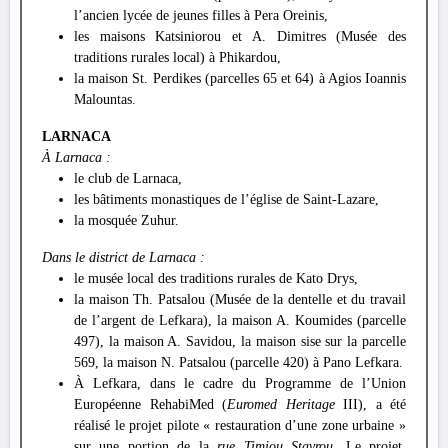
l’ancien lycée de jeunes filles à Pera Oreinis,
les maisons Katsiniorou et A. Dimitres (Musée des
traditions rurales local) à Phikardou,
la maison St. Perdikes (parcelles 65 et 64) à Agios Ioannis
Malountas.
LARNACA
À Larnaca :
le club de Larnaca,
les bâtiments monastiques de l’église de Saint-Lazare,
la mosquée Zuhur.
Dans le district de Larnaca :
le musée local des traditions rurales de Kato Drys,
la maison Th. Patsalou (Musée de la dentelle et du travail
de l’argent de Lefkara), la maison A. Koumides (parcelle
497), la maison A. Savidou, la maison sise sur la parcelle
569, la maison N. Patsalou (parcelle 420) à Pano Lefkara.
À Lefkara, dans le cadre du Programme de l’Union
Européenne RehabiMed (
Euromed Heritage
III), a été
réalisé le projet pilote « restauration d’une zone urbaine »
sur une portion de la
rue Timiou Stavrou
. Le projet,