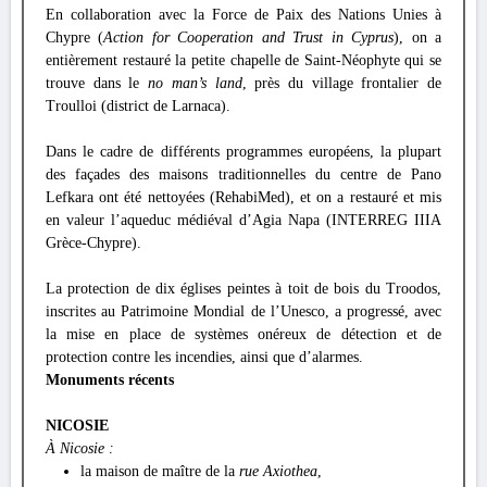
En collaboration avec la Force de Paix des Nations Unies à
Chypre (
Action for Cooperation and Trust in Cyprus
), on a
entièrement restauré la petite chapelle de Saint-Néophyte qui se
trouve dans le
no man’s land
, près du village frontalier de
Troulloi (district de Larnaca).
Dans le cadre de différents programmes européens, la plupart
des façades des maisons traditionnelles du centre de Pano
Lefkara ont été nettoyées (RehabiMed), et on a restauré et mis
en valeur l’aqueduc médiéval d’Agia Napa (INTERREG IIIA
Grèce-Chypre).
La protection de dix églises peintes à toit de bois du Troodos,
inscrites au Patrimoine Mondial de l’Unesco, a progressé, avec
la mise en place de systèmes onéreux de détection et de
protection contre les incendies, ainsi que d’alarmes.
Monuments récents
NICOSIE
À Nicosie :
la maison de maître de la
rue Axiothea
,