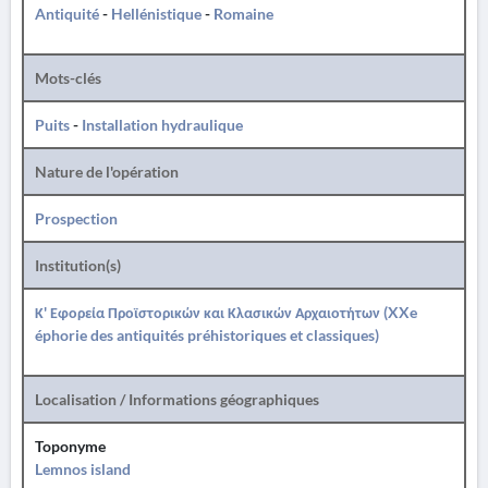
Antiquité
-
Hellénistique
-
Romaine
Mots-clés
Puits
-
Installation hydraulique
Nature de l'opération
Prospection
Institution(s)
Κ' Εφορεία Προϊστορικών και Κλασικών Αρχαιοτήτων (XXe
éphorie des antiquités préhistoriques et classiques)
Localisation / Informations géographiques
Toponyme
Lemnos island