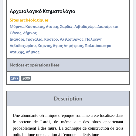
Αρχαιολογικό Κτηματολόγιο
Sites archéologiques :
Μύρινα, Κάσπακας, Ατσική, Σαρδές, Λιβαδοχώρι, Διαπόρι και
Θάνος, Λήμνος
Διαπόρι, Τροχαλιά, Κάστρο, Αλεξόπυργος, Πολιόχνη
Λιβαδοχωρίου, Κορνός, Άγιος Δημήτριος, Παλαιόκαστρο
Ατσικής, Λήμνος
Notices et opérations liées
1979
2000
Description
Une abondante céramique d’époque romaine a été localisée dans
le secteur de Lardi, de même que des blocs appartenant
probablement à des murs. La technique de construction de trois
puits indique une datation à l’époque hellénistique.