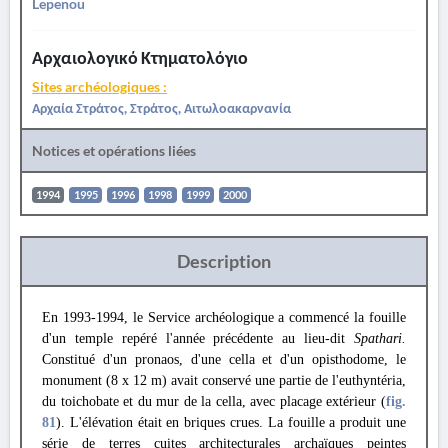
Lepenou
Αρχαιολογικό Κτηματολόγιο
Sites archéologiques :
Αρχαία Στράτος, Στράτος, Αιτωλοακαρνανία
Notices et opérations liées
1994
1995
1996
1998
1999
2000
Description
En 1993-1994, le Service archéologique a commencé la fouille
d'un temple repéré l'année précédente au lieu-dit
Spathari.
Constitué d'un pronaos, d'une cella et d'un opisthodome, le
monument (8 x 12 m) avait conservé une partie de l'euthyntéria,
du toichobate et du mur de la cella, avec placage extérieur (
fig.
81
). L'élévation était en briques crues. La fouille a produit une
série de terres cuites architecturales archaïques peintes