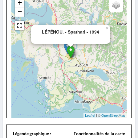
+
−
×
LÉPÉNOU. - Spathari - 1994
Leaflet
| ©
OpenStreetMap
Légende graphique :
Fonctionnalités de la carte