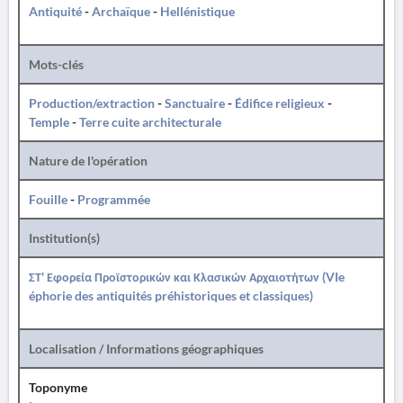
Antiquité
-
Archaïque
-
Hellénistique
Mots-clés
Production/extraction
-
Sanctuaire
-
Édifice religieux
-
Temple
-
Terre cuite architecturale
Nature de l'opération
Fouille
-
Programmée
Institution(s)
ΣΤ' Εφορεία Προϊστορικών και Κλασικών Αρχαιοτήτων (VIe
éphorie des antiquités préhistoriques et classiques)
Localisation / Informations géographiques
Toponyme