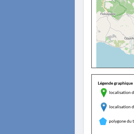
Légende graphique 
localisation d
localisation
polygone du 