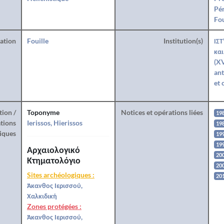
Pér
Fo
ration
Fouille
Institution(s)
ΙΣΤ
και
(XV
ant
et 
tion /
Toponyme
Notices et opérations liées
19
tions
Ierissos, Hierissos
19
iques
19
19
Αρχαιολογικό
20
Κτηματολόγιο
20
Sites archéologiques :
20
Άκανθος Ιερισσού,
Χαλκιδική
Zones protégées :
Άκανθος Ιερισσού,