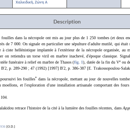
Χαλκιδική, Ζώνη Α
Description
 fouilles dans la nécropole ont mis au jour plus de 1 250 tombes (et deux enc
rès de 7 000. On signale en particulier une sépulture d'adulte mutilé, qui était
 à ciste hellénistique implantée à l'extérieur de la nécropole organisée, au mi
ier on retiendra un torse viril en marbre inachevé, d'époque classique. Signa
e
 stèle funéraire à relief en marbre de Thasos (
fig. 1
), datée de la fin du V
ou d
 B'2, p. 289-290 ; 47 (1992) [1997] B'2, p. 386-387 [E. Trakossopoulou-Salak
*
oursuivi les fouilles
dans la nécropole, mettant au jour de nouvelles tombes
n moellons, et l'exploration d'une installation artisanale comportant des four
 104.
akidou retrace l'histoire de la cité à la lumière des fouilles récentes, dans
Αρχ
9936
[O.D.]