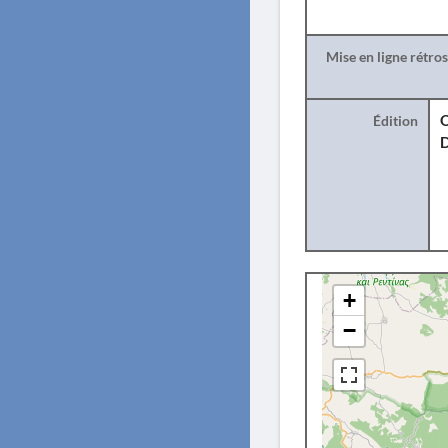
Mise en ligne rétro
Édition
O
+
−