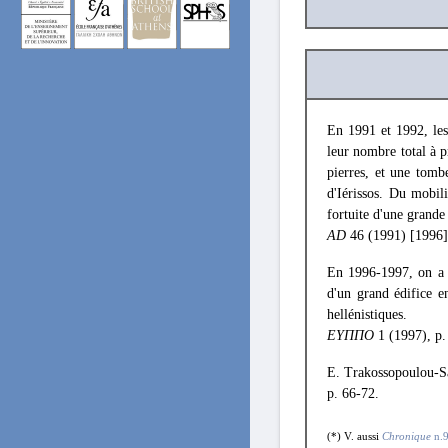
En 1991 et 1992, les
leur nombre total à p
pierres, et une tombe
d'Iérissos. Du mobil
fortuite d'une grande
AD
46 (1991) [1996]
En 1996-1997, on a p
d'un grand édifice e
hellénistiques.
ΕYΠΠΟ
1 (1997), p.
E. Trakossopoulou-Sal
p. 66-72.
(*) V. aussi
Chronique
n.