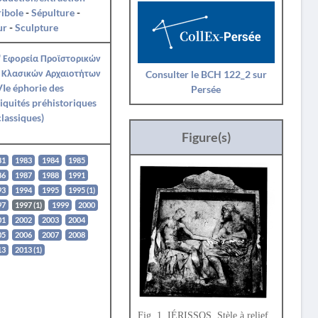
ibole
-
Sépulture
-
ur
-
Sculpture
' Εφορεία Προϊστορικών
 Κλασικών Αρχαιοτήτων
Consulter le BCH 122_2 sur
Ie éphorie des
Persée
iquités préhistoriques
classiques)
Figure(s)
81
1983
1984
1985
86
1987
1988
1991
93
1994
1995
1995 (1)
97
1997 (1)
1999
2000
01
2002
2003
2004
05
2006
2007
2008
13
2013 (1)
Fig. 1. IÉRISSOS. Stèle à relief.