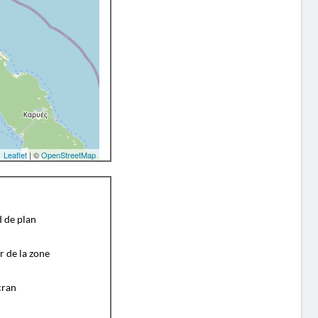
Leaflet
| ©
OpenStreetMap
d de plan
r de la zone
cran