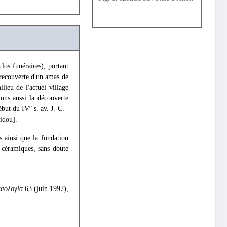
los funéraires), portant
 recouverte d'un amas de
lieu de l'actuel village
lons aussi la découverte
e
ébut du IV
s. av. J.-C.
idou].
 ainsi que la fondation
s céramiques, sans doute
αιολογία
63 (juin 1997),