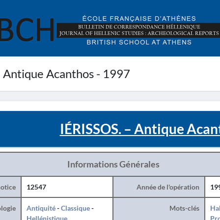
 Antique Acanthos - 1997
IÉRISSOS. – Antique Acan
Informations Générales
otice
12547
Année de l'opération
19
logie
Antiquité
-
Classique
-
Mots-clés
Hab
Hellénistique
Pro