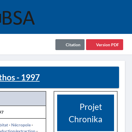
Citation
Version PDF
thos - 1997
Projet
97
Chronika
itat
-
Nécropole
-
duction/extraction
-