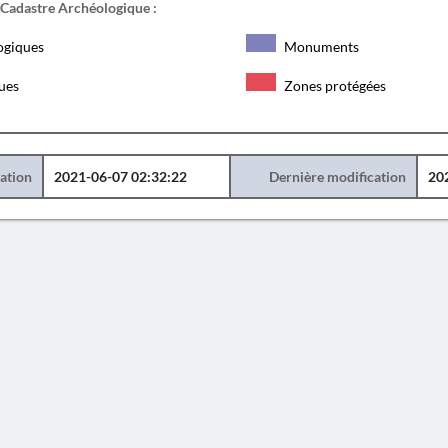
 Cadastre Archéologique :
ogiques
Monuments
ques
Zones protégées
éation
2021-06-07 02:32:22
Dernière modification
20