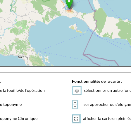
:
Fonctionnalités de la carte :
e la fouille/de l'opération
sélectionner un autre fon
 du toponyme
se rapprocher ou s'éloigne
toponyme Chronique
afficher la carte en plein é