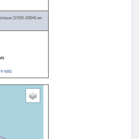
lénique (1920-2004) en
is
79-880