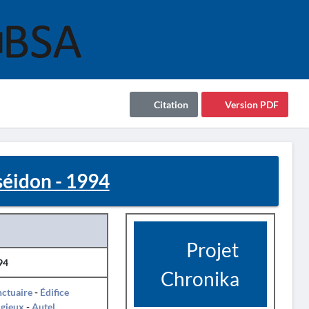
Citation
Version PDF
éidon - 1994
Projet
94
Chronika
ctuaire
-
Édifice
igieux
-
Autel