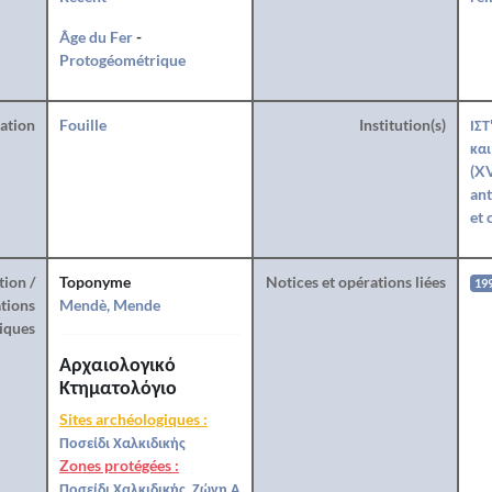
Âge du Fer
-
Protogéométrique
ration
Fouille
Institution(s)
ΙΣΤ
και
(XV
ant
et 
tion /
Toponyme
Notices et opérations liées
19
tions
Mendè, Mende
iques
Αρχαιολογικό
Κτηματολόγιο
Sites archéologiques :
Ποσείδι Χαλκιδικής
Zones protégées :
Ποσείδι Χαλκιδικής, Ζώνη Α