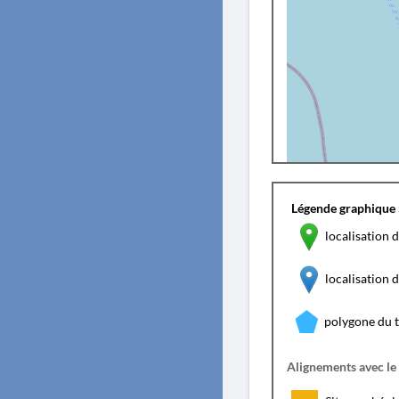
Légende graphique 
localisation d
localisation
polygone du 
Alignements avec le