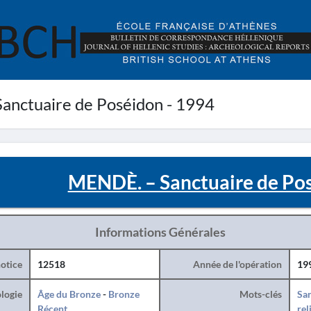
nctuaire de Poséidon - 1994
MENDÈ. – Sanctuaire de Pos
Informations Générales
otice
12518
Année de l'opération
19
logie
Âge du Bronze
-
Bronze
Mots-clés
San
Récent
rel