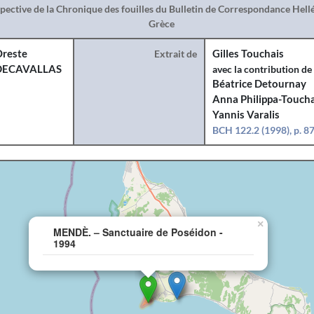
spective de la Chronique des fouilles du Bulletin de Correspondance Hel
Grèce
reste
Extrait de
Gilles Touchais
DECAVALLAS
avec la contribution de
Béatrice Detournay
Anna Philippa-Toucha
Yannis Varalis
BCH 122.2 (1998), p. 8
×
MENDÈ. – Sanctuaire de Poséidon -
1994