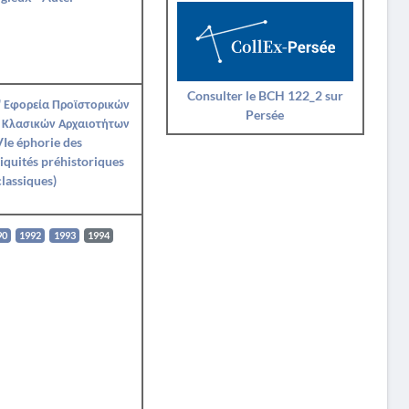
Consulter le BCH 122_2 sur
' Εφορεία Προϊστορικών
Persée
 Κλασικών Αρχαιοτήτων
Ie éphorie des
iquités préhistoriques
classiques)
90
1992
1993
1994