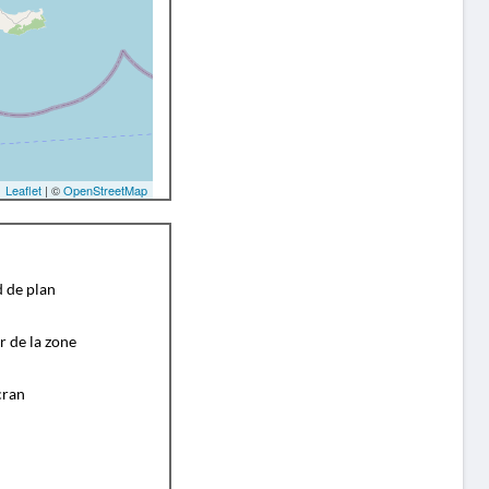
Leaflet
| ©
OpenStreetMap
d de plan
r de la zone
cran