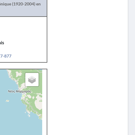
lénique (1920-2004) en
is
77-877