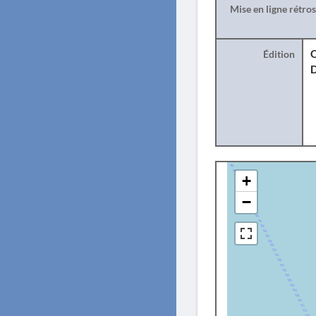
Mise en ligne rétro
Édition
O
+
−