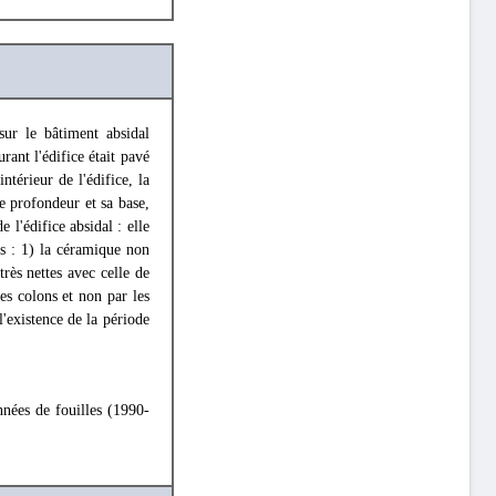
ur le bâtiment absidal
ant l'édifice était pavé
ntérieur de l'édifice, la
e profondeur et sa base,
 l'édifice absidal : elle
és : 1) la céramique non
rès nettes avec celle de
es colons et non par les
l'existence de la période
nnées de fouilles (1990-