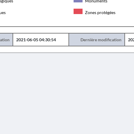
ogiques
Monuments
ques
Zones protégées
éation
2021-06-05 04:30:54
Dernière modification
20