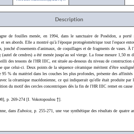
Description
ne de fouilles menée, en 1994, dans le sanctuaire de Poséidon, a porté s
t ses abords. Elle a montré qu'à l'époque protogéométrique tout l'espace entour
es, jonché d'ossements d'animaux, de coquillages et de fragments de vases. À l'i
 γ (autel de cendres) a été menée jusqu'au sol vierge. La fosse mesure 1,50 m d
eilli des tessons de l'HR IIIC, est située au-dessous du niveau de construction de
ne que celui-ci. Deux points de la séquence céramique méritent d'être soulign
e 95 % du matériel dans les couches les plus profondes, présente des affinités t
vec la céramique macédonienne, ce qui indiquerait qu'elle était produite par l
rition du motif des cercles concentriques dès la fin de l'HR IIIC remet en cause 
98], p. 269-274 [I. Vokotopoulou
†
].
onne, dans
Euboica
, p. 255-271, une vue synthétique des résultats de quatre a