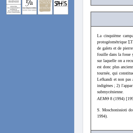
La cinquième campag
protogéométrique ΣΤ e
de galets et de pierr
fouille dans la fosse
sur laquelle on a recu
est donc plus ancien
tournée, qui constitu
Lefkandi et non pas a
indigènes ; 2) l'appa
submycénienne.
ΑΕΜΘ
8 (1994) [19
S. Moschonissioti d
1994).