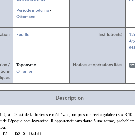
Période moderne
-
Ottomane
ration
Fouille
Institution(s)
12
Αρχ
des
tion /
Toponyme
Notices et opérations liées
19
tions
Orfanion
iques
Description
illé, à l'Ouest de la forteresse médiévale, un pressoir rectangulaire (6 x 3,10 
t de l'époque post-byzantine. Il appartenait sans doute à une ferme, probable
iou.
 B'2, p. 352 [St. Dadaki].