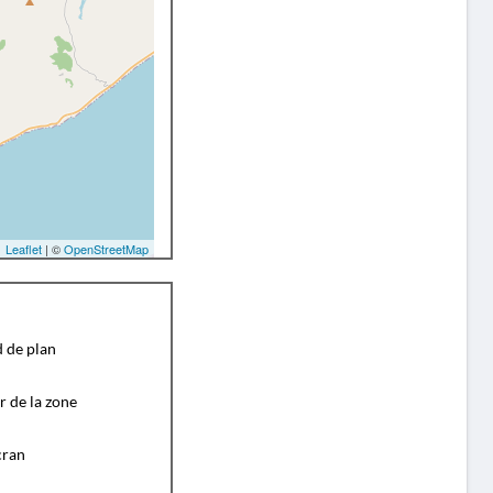
Leaflet
| ©
OpenStreetMap
d de plan
r de la zone
cran