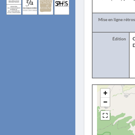
Mise en ligne rétro
Édition
O
+
−