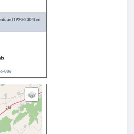
lénique (1920-2004) en
is
86-886