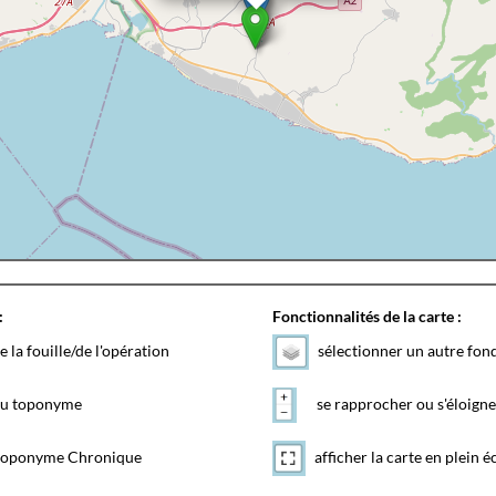
:
Fonctionnalités de la carte :
e la fouille/de l'opération
sélectionner un autre fon
 du toponyme
se rapprocher ou s'éloigne
toponyme Chronique
afficher la carte en plein é