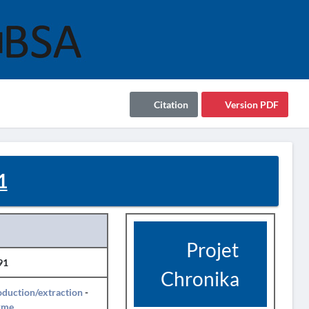
Citation
Version PDF
1
Projet
91
Chronika
duction/extraction
-
rme