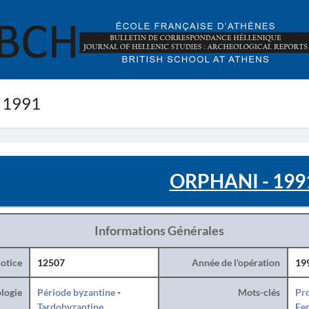
 1991
ORPHANI - 199
Informations Générales
otice
12507
Année de l'opération
19
logie
Période byzantine
-
Mots-clés
Pro
Tardobyzantine
Fe