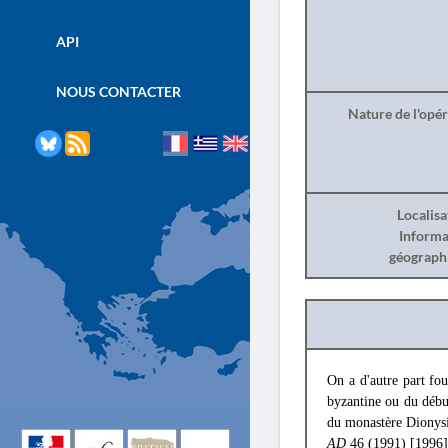
API
NOUS CONTACTER
Nature de l'opé
Localisa
Informa
géograph
On a d'autre part fou
byzantine ou du débu
du monastère Dionys
AD
46 (1991) [1996]