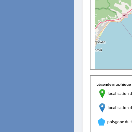
Légende graphique 
localisation d
localisation
polygone du 