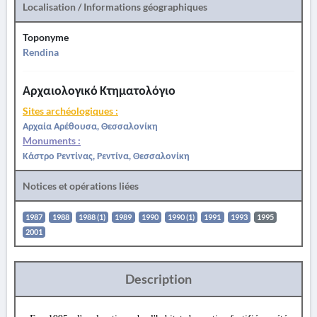
Localisation / Informations géographiques
Toponyme
Rendina
Αρχαιολογικό Κτηματολόγιο
Sites archéologiques :
Αρχαία Αρέθουσα, Θεσσαλονίκη
Monuments :
Κάστρο Ρεντίνας, Ρεντίνα, Θεσσαλονίκη
Notices et opérations liées
1987
1988
1988 (1)
1989
1990
1990 (1)
1991
1993
1995
2001
Description