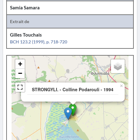
Samia Samara
Extrait de
Gilles Touchais
BCH 123.2 (1999), p. 718-720
+
−
×
STRONGYLI. - Colline Podarouli - 1994