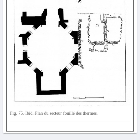
Fig. 75. Ibid. Plan du secteur fouillé des thermes.