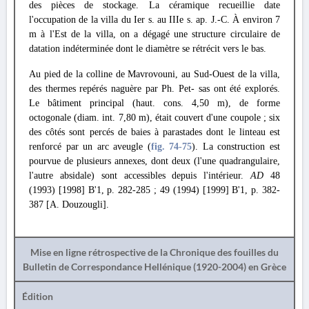
des pièces de stockage. La céramique recueillie date
l'occupation de la villa du Ier s. au IIIe s. ap. J.-C. À environ 7
m à l'Est de la villa, on a dégagé une structure circulaire de
datation indéterminée dont le diamètre se rétrécit vers le bas.
Au pied de la colline de Mavrovouni, au Sud-Ouest de la villa,
des thermes repérés naguère par Ph. Pet- sas ont été explorés.
Le bâtiment principal (haut. cons. 4,50 m), de forme
octogonale (diam. int. 7,80 m), était couvert d'une coupole ; six
des côtés sont percés de baies à parastades dont le linteau est
renforcé par un arc aveugle (
fig. 74
-75
). La construction est
pourvue de plusieurs annexes, dont deux (l'une quadrangulaire,
l'autre absidale) sont accessibles depuis l'intérieur.
AD
48
(1993) [1998] Β'1, p. 282-285 ; 49 (1994) [1999] Β'1, p. 382-
387 [A. Douzougli].
Mise en ligne rétrospective de la Chronique des fouilles du
Bulletin de Correspondance Hellénique (1920-2004) en Grèce
Édition