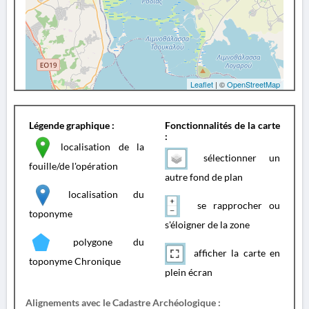
Leaflet
| ©
OpenStreetMap
Légende graphique :
Fonctionnalités de la carte
:
localisation de la
sélectionner un
fouille/de l'opération
autre fond de plan
localisation du
se rapprocher ou
toponyme
s'éloigner de la zone
polygone du
afficher la carte en
toponyme Chronique
plein écran
Alignements avec le Cadastre Archéologique :