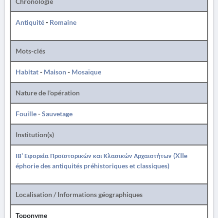
Chronologie
Antiquité
-
Romaine
Mots-clés
Habitat
-
Maison
-
Mosaïque
Nature de l'opération
Fouille
-
Sauvetage
Institution(s)
ΙΒ' Εφορεία Προϊστορικών και Κλασικών Αρχαιοτήτων (XIIe
éphorie des antiquités préhistoriques et classiques)
Localisation / Informations géographiques
Toponyme