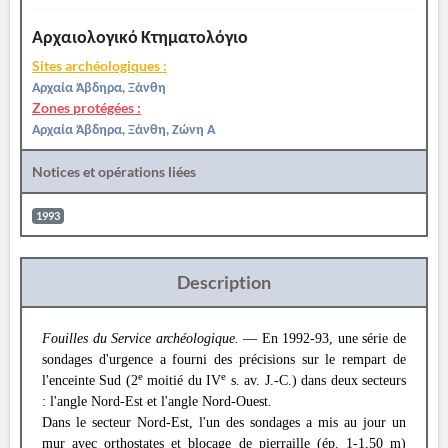
Αρχαιολογικό Κτηματολόγιο
Sites archéologiques :
Αρχαία Άβδηρα, Ξάνθη
Zones protégées :
Αρχαία Άβδηρα, Ξάνθη, Ζώνη Α
Notices et opérations liées
1993
Description
Fouilles du Service archéologique.
— En 1992-93, une série de
sondages d'urgence a fourni des précisions sur le rempart de
e
e
l'enceinte Sud (2
moitié du IV
s. av. J.-C.) dans deux secteurs
: l'angle Nord-Est et l'angle Nord-Ouest.
Dans le secteur Nord-Est, l'un des sondages a mis au jour un
mur avec orthostates et blocage de pierraille (ép. 1-1,50 m)