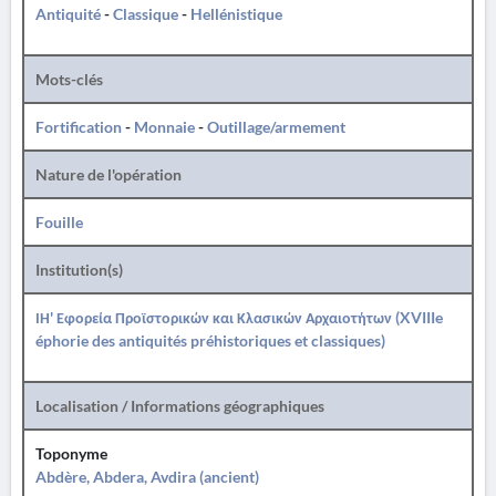
Antiquité
-
Classique
-
Hellénistique
Mots-clés
Fortification
-
Monnaie
-
Outillage/armement
Nature de l'opération
Fouille
Institution(s)
ΙΗ' Εφορεία Προϊστορικών και Κλασικών Αρχαιοτήτων (XVIIIe
éphorie des antiquités préhistoriques et classiques)
Localisation / Informations géographiques
Toponyme
Abdère, Abdera, Avdira (ancient)