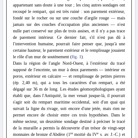
appartenant sans doute à une tour ; les cinq autres sondages ont
recoupé le rempart, qui est très ruiné : son parement extérieur,
fondé sur le rocher ou sur une couche d'argile rouge — mais
jamais sur des couches d'occupation plus anciennes — n'est
nulle part conservé sur plus de trois assises, et il n'y a pas trace
de parement intérieur. Ce dernier fait, s'il n'est pas dû à
l'intervention humaine, pourrait faire penser que, jusqu'à une
certaine hauteur, le parement extérieur et le remplissage jouaient
le rôle d'un mur de soutènement (
fig. 1
).
Dans la région de l'angle Nord-Ouest, à l'extérieur du tracé
supposé de l'enceinte, un mur à deux parements — intérieur en
poros, extérieur en calcaire — et remplissage de petites pierres
(ép. 2,40 m), qui a tous les caractères d'un rempart, a été
dégagé sur 36 m de long. Les études géomorphologiques ayant
établi que, dans l'Antiquité, la mer venait jusque-là, il pourrait
s'agir soit du rempart maritime occidental, soit d'un quai qui
suivait la ligne du rivage, soit encore d'une jetée, mais rien ne
permet encore de choisir entre ces trois hypothèses. Dans le
même secteur, un deuxième sondage destiné à préciser le tracé
de la muraille a permis la découverte d'un trésor de vingt-sept
re
e
monnaies de bronze d'Abdère (1
moitié du IV
s. av. J.-C.) et