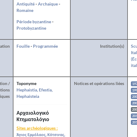
Antiquité
-
Archaïque
-
Romaine
Période byzantine
-
Protobyzantine
ration
Fouille
-
Programmée
Institution(s)
Scu
Ita
(Éc
ita
tion /
Toponyme
Notices et opérations liées
19
tions
Hephaistia, Efestia,
19
iques
Hephaisteia
20
200
200
Αρχαιολογικό
201
Κτηματολόγιο
20
Sites archéologiques :
Άγιος Ερμόλαος, Κότσινας,