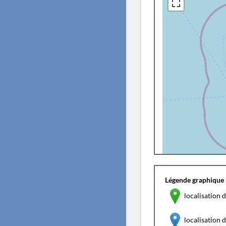
Légende graphique 
localisation d
localisation