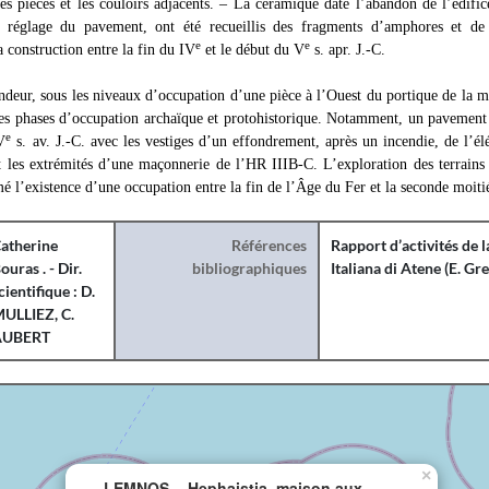
les pièces et les couloirs adjacents. – La céramique date l’abandon de l’édifi
 réglage du pavement, ont été recueillis des fragments d’amphores et de 
e
e
a construction entre la fin du IV
et le début du V
s. apr. J.-C.
deur, sous les niveaux d’occupation d’une pièce à l’Ouest du portique de la m
es phases d’occupation archaïque et protohistorique. Notamment, un pavement e
e
V
s. av. J.-C. avec les vestiges d’un effondrement, après un incendie, de l’él
nt les extrémités d’une maçonnerie de l’HR IIIB-C. L’exploration des terrains 
é l’existence d’une occupation entre la fin de l’Âge du Fer et la seconde moiti
atherine
Références
Rapport d’activités de 
ouras . - Dir.
bibliographiques
Italiana di Atene (E. Gre
cientifique : D.
ULLIEZ, C.
AUBERT
×
LEMNOS. - Hephaistia, maison aux