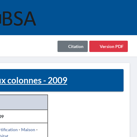
Citation
Version PDF
x colonnes - 2009
09
tification
-
Maison
-
itat