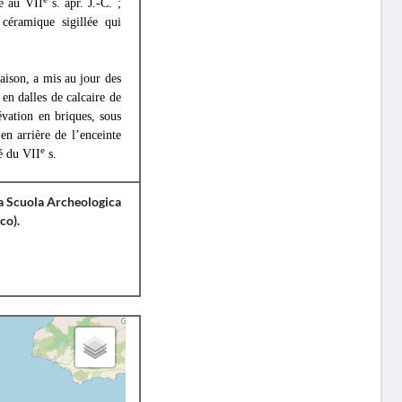
ce au VII
s. apr. J.-C. ;
céramique sigillée qui
aison, a mis au jour des
n dalles de calcaire de
évation en briques, sous
en arrière de l’enceinte
e
é du VII
s.
la Scuola Archeologica
co).