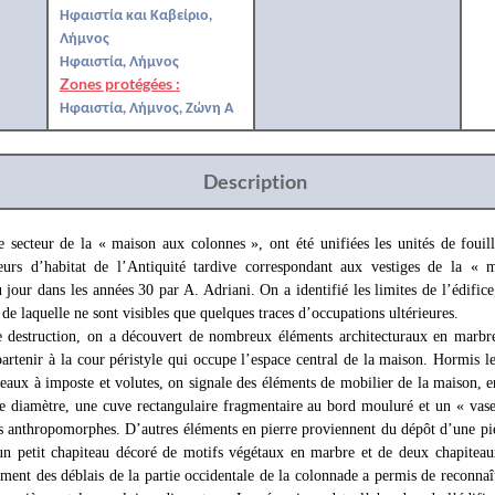
Ηφαιστία και Καβείριο,
Λήμνος
Ηφαιστία, Λήμνος
Zones protégées :
Ηφαιστία, Λήμνος, Ζώνη Α
Description
e secteur de la « maison aux colonnes », ont été unifiées les unités de fouil
cteurs d’habitat de l’Antiquité tardive correspondant aux vestiges de la «
 jour dans les années 30 par A. Adriani. On a identifié les limites de l’édifice
 de laquelle ne sont visibles que quelques traces d’occupations ultérieures.
e destruction, on a découvert de nombreux éléments architecturaux en marb
rtenir à la cour péristyle qui occupe l’espace central de la maison. Hormis le
teaux à imposte et volutes, on signale des éléments de mobilier de la maison, e
e diamètre, une cuve rectangulaire fragmentaire au bord mouluré et un « vase
tes anthropomorphes. D’autres éléments en pierre proviennent du dépôt d’une p
un petit chapiteau décoré de motifs végétaux en marbre et de deux chapiteau
nt des déblais de la partie occidentale de la colonnade a permis de reconnaît