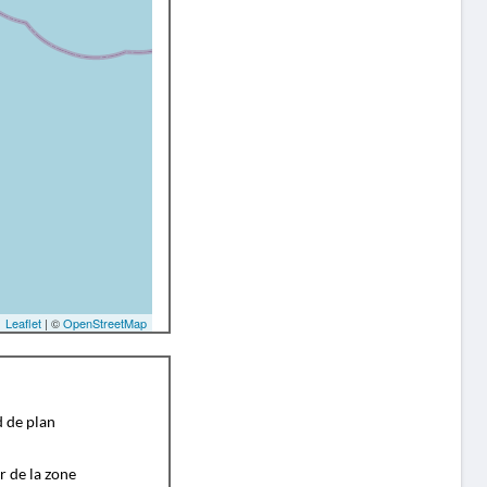
Leaflet
| ©
OpenStreetMap
d de plan
r de la zone