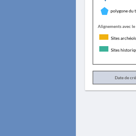
polygone du 
Alignements avec le
Sites archéol
Sites histori
Date de cr