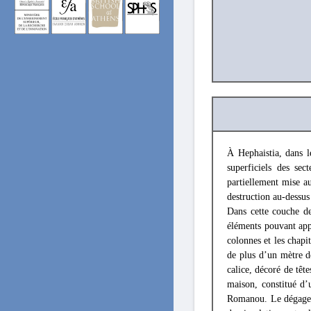
À Hephaistia, dans l
superficiels des se
partiellement mise au
destruction au-dessus
Dans cette couche d
éléments pouvant appa
colonnes et les chapi
de plus d’un mètre d
calice, décoré de tê
maison, constitué d’
Romanou. Le dégageme