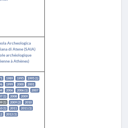
ola Archeologica
liana di Atene (SAIA)
ole archéologique
lienne à Athènes)
71
1989
1995
1995 (1)
96
1999
2000
2001
04
2006
2006 (1)
2007
7 (1)
2008
2009
9 (1)
2009 (2)
2010
0 (1)
2011
2011 (1)
12
2012 (1)