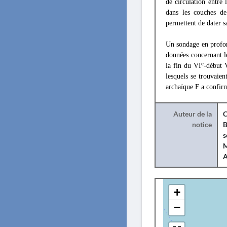
de circulation entre 
dans les couches de
permettent de dater s
Un sondage en profon
données concernant l
e
la fin du VI
-début 
lesquels se trouvaie
archaïque F a confirm
Auteur de la
C
notice
B
s
M
+
−