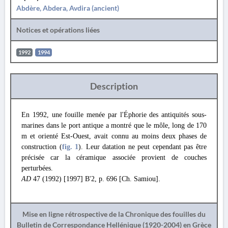
Abdère, Abdera, Avdira (ancient)
Notices et opérations liées
1992
1994
Description
En 1992, une fouille menée par l'Éphorie des antiquités sous-
marines dans le port antique a montré que le môle, long de 170
m et orienté Est-Ouest, avait connu au moins deux phases de
construction (
fig. 1
). Leur datation ne peut cependant pas être
précisée car la céramique associée provient de couches
perturbées.
AD
47 (1992) [1997] B'2, p. 696 [Ch. Samiou].
Mise en ligne rétrospective de la Chronique des fouilles du
Bulletin de Correspondance Hellénique (1920-2004) en Grèce