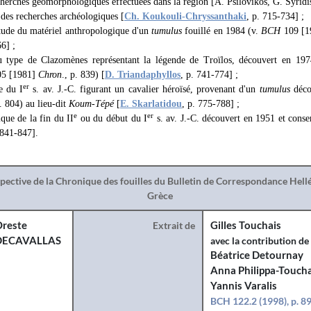
cherches géomorphologiques effectuées dans la région [A. Psilovikos, G. Syridi
des recherches archéologiques [
Ch. Koukouli-Chryssanthaki
, p. 715-734] ;
étude du matériel anthropologique d'un
tumulus
fouillé en 1984 (v.
BCH
109 [1
6] ;
type de Clazomènes représentant la légende de Troïlos, découvert en 197
05 [1981]
Chron
., p. 839) [
D. Triandaphyllos
, p. 741-774] ;
er
e du I
s. av. J.-C. figurant un cavalier héroïsé, provenant d'un
tumulus
déco
p. 804) au lieu-dit
Koum-Tépé
[
E. Skarlatidou
, p. 775-788] ;
e
er
que de la fin du II
ou du début du I
s. av. J.-C. découvert en 1951 et cons
 841-847].
spective de la Chronique des fouilles du Bulletin de Correspondance Hel
Grèce
reste
Extrait de
Gilles Touchais
DECAVALLAS
avec la contribution de
Béatrice Detournay
Anna Philippa-Toucha
Yannis Varalis
BCH 122.2 (1998), p. 8