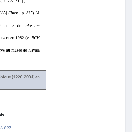
s, p. 707-714] ;
985]
Chron
., p. 825) [A
4 au lieu-dit
Lofos ton
uvert en 1982 (v.
BCH
ervé au musée de Kavala
lénique (1920-2004) en
is
96-897