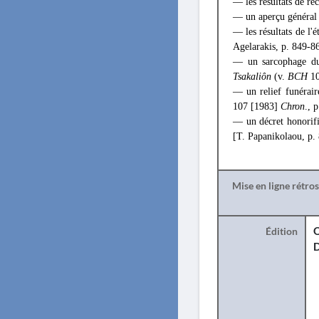
— les résultats de re
— un aperçu général 
— les résultats de l'
Agelarakis, p. 849-86
— un sarcophage du 
Tsakaliôn
(v.
BCH
1
— un relief funérair
107 [1983]
Chron
., 
— un décret honorifi
[T. Papanikolaou, p.
Mise en ligne rétro
Édition
O