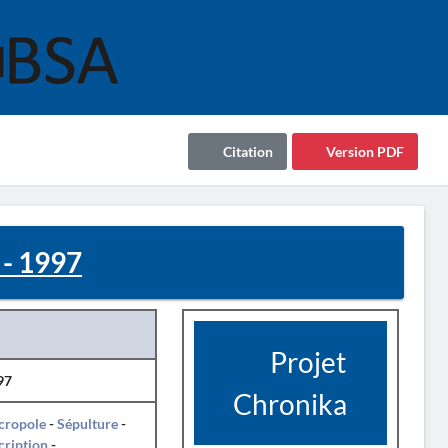
Citation
Version PDF
- 1997
Projet
97
Chronika
cropole
-
Sépulture
-
cription
-