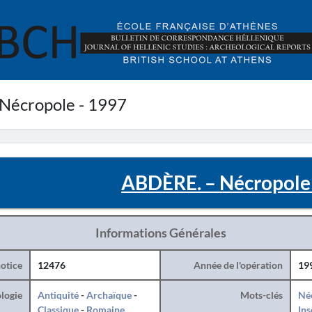
Nécropole - 1997
ABDÈRE. – Nécropole 
Informations Générales
otice
12476
Année de l'opération
19
logie
Antiquité
-
Archaïque
-
Mots-clés
Né
Classique
-
Romaine
Ins