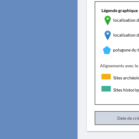
Légende graphique 
localisation d
localisation
polygone du 
Alignements avec le
Sites archéol
Sites histori
Date de cr