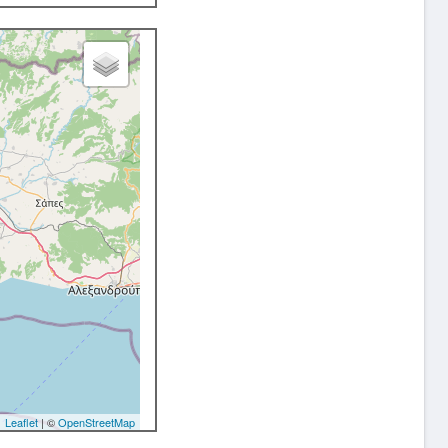
Leaflet
| ©
OpenStreetMap