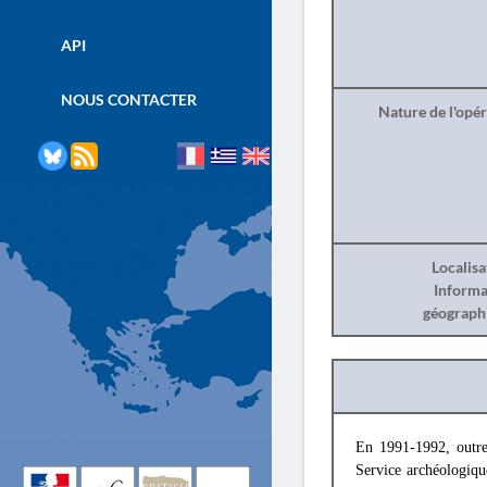
API
NOUS CONTACTER
Nature de l'opé
Localisa
Informa
géograph
En 1991-1992, outre
Service archéologiqu