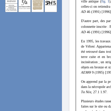
ville antique (
fig. 1
)
celles-ci on retiendr
AD
46 (1991) [1996]
D'autre part, des pa
colonnette inscrite 
AD
46 (1991) [1996]
En 1995, les travaux
de
Véloni
. Appartena
été retrouvé dans troi
terre cuite et en b
incinération ; un str
objets en bronze et s
ΑΕΜΘ
9 (1995) [199
On apprend par la pr
dans la nécropole arc
Tα Νέα
, 27.1 1.97.
Plusieurs études ras
faites sur le site ou d