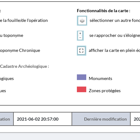
:
Fonctionnalités de la carte :
e la fouille/de l'opération
sélectionner un autre fon
 du toponyme
se rapprocher ou s'éloigne
toponyme Chronique
afficher la carte en plein é
 Cadastre Archéologique :
ogiques
Monuments
ques
Zones protégées
éation
2021-06-02 20:57:00
Dernière modification
20