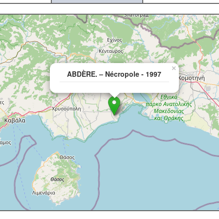
×
ABDÈRE. – Nécropole - 1997