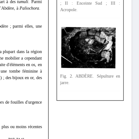
part à des
tumuli
. Parmi
; II : Enceinte Sud ; III :
 d'Abdère, à
Paliochora
.
Acropole.
dère ; parmi elles, une
 plupart dans la région
iche mobilier a cependant
aite d'éléments en os, en
s une tombe féminine à
Fig. 2. ABDÈRE. Sépulture en
2
) ; des bijoux en or, des
jarre.
rs de fouilles d'urgence
 plus ou moins récentes