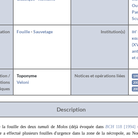
Ou
Par
Sc
ration
Fouille
-
Sauvetage
Institution(s)
ΙΗ'
και
(XV
ant
et 
tion /
Toponyme
Notices et opérations liées
19
tions
Veloni
20
iques
20
Description
 la fouille des deux
tumuli
de
Molos
(déjà évoquée dans
BCH
118 [1994]
e a effectué plusieurs fouilles d'urgence dans la zone de la nécropole, au No