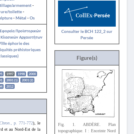
tillage/armement
-
ure/toilette
-
ulpture
-
Métal
-
Os
 Εφορεία Προϊστορικών
Consulter le BCH 122_2 sur
 Κλασικών Αρχαιοτήτων
Persée
IIIe éphorie des
iquités préhistoriques
classiques)
Figure(s)
95
1997
1998
2000
01
2001 (1)
2001 (2)
04
2012
Chron
., p. 771-772
), le
Fig. 1. ABDÈRE. Plan
rd et au Nord-Est de la
topographique. I : Enceinte Nord