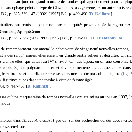
, mettant au jour un grand nombre de tombes qui appartiennent pour la plu
a un sarcophage peint du type de Clazomènes, à
Lagotopos
, et un autre du type
 B'2, p. 325-329 ; 47 (1992) [1997] B'2, p. 489-490 [
D. Kallintzi
].
rticuliers ont remis un grand nombre d'antiquités provenant de la région d'Ab
: Βεισουλας
Ἀ
ρτεμιδώρου.
 B'2, p. 341- 342 ; 47 (1992) [1997] B'2, p. 498-500 [
D. Triantaphyllos
].
 de remembrement ont amené la découverte de vingt-neuf nouvelles tombes, la
nt à des
tumuli
arasés, elles étaient en grande partie pillées et détruites. Un r
e
s d'entre elles, qui datent du IV
s. av. J.-C. : des bijoux en or, une couronne f
ronze dorés, un poignard en fer et divers ornements d'applique en os dan
igile en bronze et une dizaine de vases dans une tombe masculine en jarre (
fig. 
ix figurines ailées dans une tombe à ciste de femme âgée.
8], p. 447-461 [
D. Kallintzi
].
esse qu'une cinquantaine de tombes nouvelles ont été mises au jour en 1997, lo
haïque.
semblées dans
Thrace Ancienne II
portent sur des recherches ou des découvertes
ans ses environs :