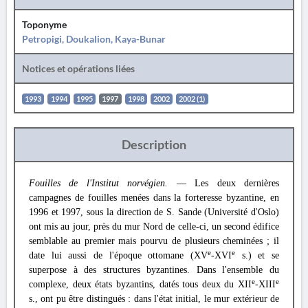
Toponyme
Petropigi, Doukalion, Kaya-Bunar
Notices et opérations liées
1993
1994
1995
1997
1998
2002
2002 (1)
Description
Fouilles de l'Institut norvégien.
— Les deux dernières
campagnes de fouilles menées dans la forteresse byzantine, en
1996 et 1997, sous la direction de S. Sande (Université d'Oslo)
ont mis au jour, près du mur Nord de celle-ci, un second édifice
semblable au premier mais pourvu de plusieurs cheminées ; il
e
e
date lui aussi de l'époque ottomane (XV
-XVI
s.) et se
superpose à des structures byzantines. Dans l'ensemble du
e
e
complexe, deux états byzantins, datés tous deux du XII
-XIII
s., ont pu être distingués : dans l'état initial, le mur extérieur de