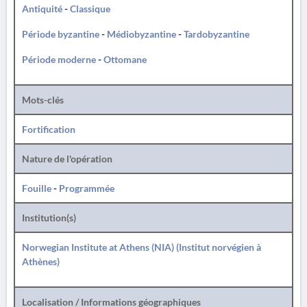
Antiquité
-
Classique
Période byzantine
-
Médiobyzantine
-
Tardobyzantine
Période moderne
-
Ottomane
Mots-clés
Fortification
Nature de l'opération
Fouille
-
Programmée
Institution(s)
Norwegian Institute at Athens (NIA) (Institut norvégien à
Athènes)
Localisation / Informations géographiques