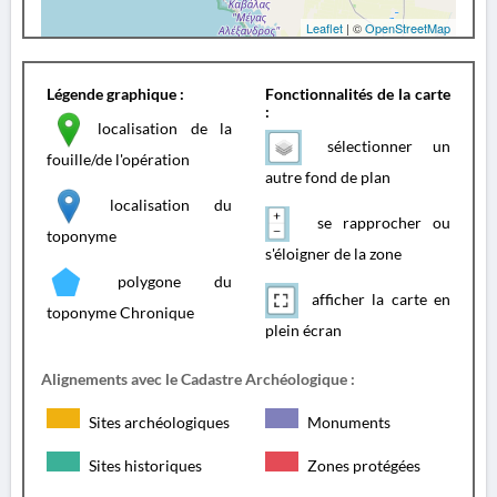
Leaflet
| ©
OpenStreetMap
Légende graphique :
Fonctionnalités de la carte
:
localisation de la
sélectionner un
fouille/de l'opération
autre fond de plan
localisation du
se rapprocher ou
toponyme
s'éloigner de la zone
polygone du
afficher la carte en
toponyme Chronique
plein écran
Alignements avec le Cadastre Archéologique :
Sites archéologiques
Monuments
Sites historiques
Zones protégées