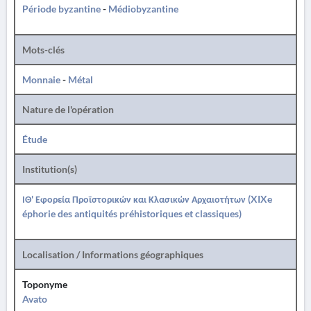
Période byzantine
-
Médiobyzantine
Mots-clés
Monnaie
-
Métal
Nature de l'opération
Étude
Institution(s)
ΙΘ' Εφορεία Προϊστορικών και Κλασικών Αρχαιοτήτων (XIXe
éphorie des antiquités préhistoriques et classiques)
Localisation / Informations géographiques
Toponyme
Avato