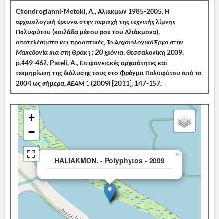
Chondrogianni-Metoki, A., Αλιάκμων 1985-2005. Η
αρχαιολογική έρευνα στην περιοχή της τεχνιτής λίμνης
Πολυφύτου (κοιλάδα μέσου ρου του Αλιάκμονα),
αποτελέσματα και προοπτικές,
Το Αρχαιολογικό Έργο στην
Μακεδονία κια στη Θράκη : 20 χρόνια
, Θεσσαλονίκη 2009,
p.449-462. Pateli, A., Επιφανειακές αρχαιότητες και
τεκμηρίωση της διάλυσης τους στο Φράγμα Πολυφύτου από το
2004 ως σήμερα,
ΑΕΑΜ
1 (2009) [2011], 147-157.
+
−
×
HALIAKMON. - Polyphytos - 2009