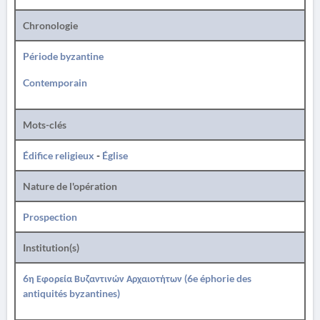
Chronologie
Période byzantine
Contemporain
Mots-clés
Édifice religieux
-
Église
Nature de l'opération
Prospection
Institution(s)
6η Εφορεία Βυζαντινών Αρχαιοτήτων (6e éphorie des
antiquités byzantines)