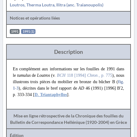
Loutros, Therma Loutra, Ilitra (anc. Traianoupolis)
Notices et opérations liées
1991
1991 (1)
Description
En complément aux informations sur les fouilles de 1991 dans
le
tumulus
de
Loutros
(v.
BCH
118 [1994]
Chron
., p. 775
), nous
illustrons trois pièces du mobilier en bronze du bûcher Β (
fig.
1
-3
), décrites dans le bref rapport de
AD
46 (1991) [1996] B'2,
p. 333-334 [
D. Triantaphyllos
].
Mise en ligne rétrospective de la Chronique des fouilles du
Bulletin de Correspondance Hellénique (1920-2004) en Grèce
Édition