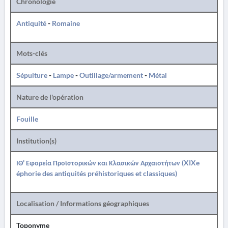
Chronologie
Antiquité
-
Romaine
Mots-clés
Sépulture
-
Lampe
-
Outillage/armement
-
Métal
Nature de l'opération
Fouille
Institution(s)
ΙΘ' Εφορεία Προϊστορικών και Κλασικών Αρχαιοτήτων (XIXe
éphorie des antiquités préhistoriques et classiques)
Localisation / Informations géographiques
Toponyme