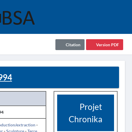
Citation
Version PDF
994
Projet
94
Chronika
duction/extraction
-
ur
-
Sculpture
-
Terre