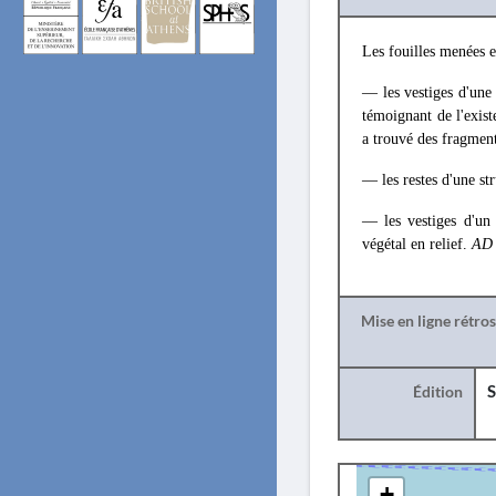
Les fouilles menées e
— les vestiges d'une 
témoignant de l'exist
a trouvé des fragment
— les restes d'une str
— les vestiges d'un
végétal en relief.
AD
Mise en ligne rétro
Édition
S
+