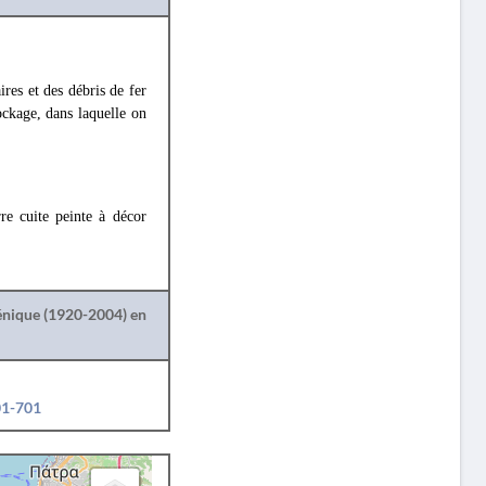
res et des débris de fer
ockage, dans laquelle on
re cuite peinte à décor
lénique (1920-2004) en
01-701