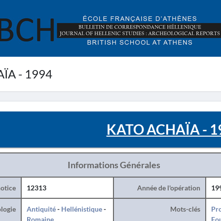
ÏA - 1994
KATO ACHAÏA - 1
Informations Générales
otice
12313
Année de l'opération
19
logie
Antiquité
-
Hellénistique
-
Mots-clés
Pro
Romaine
Fo