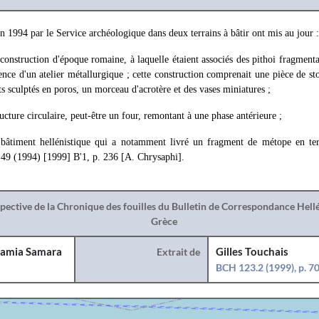
n 1994 par le Service archéologique dans deux terrains à bâtir ont mis au jour :
construction d'époque romaine, à laquelle étaient associés des pithoi fragmentai
ence d'un atelier métallurgique ; cette construction comprenait une pièce de st
s sculptés en poros, un morceau d'acrotère et des vases miniatures ;
ucture circulaire, peut-être un four, remontant à une phase antérieure ;
 bâtiment hellénistique qui a notamment livré un fragment de métope en ter
49 (1994) [1999] Β'1, p. 236 [A. Chrysaphi].
spective de la Chronique des fouilles du Bulletin de Correspondance Hel
Grèce
amia Samara
Extrait de
Gilles Touchais
BCH 123.2 (1999), p. 7