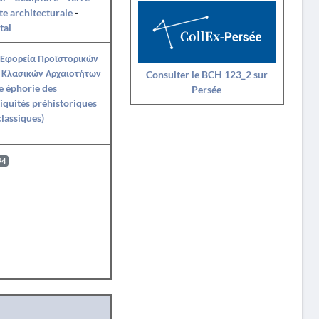
te architecturale
-
tal
 Εφορεία Προϊστορικών
 Κλασικών Αρχαιοτήτων
Consulter le BCH 123_2 sur
e éphorie des
Persée
iquités préhistoriques
classiques)
94