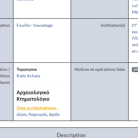
cui
Mé
ration
Fouille
-
Sauvetage
Institution(s)
ΣΤ'
και
(VI
ant
et 
tion /
Toponyme
Notices et opérations liées
19
tions
Kato Achaia
iques
Αρχαιολογικό
Κτηματολόγιο
Sites archéologiques :
Δύμη, Παχουμάς, Αχαΐα
Description