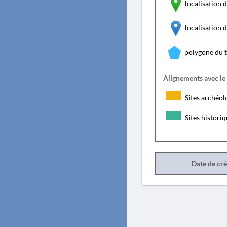
localisation d
localisation
polygone du 
Alignements avec le
Sites archéol
Sites histori
Date de cr