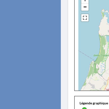
−
Légende graphique 