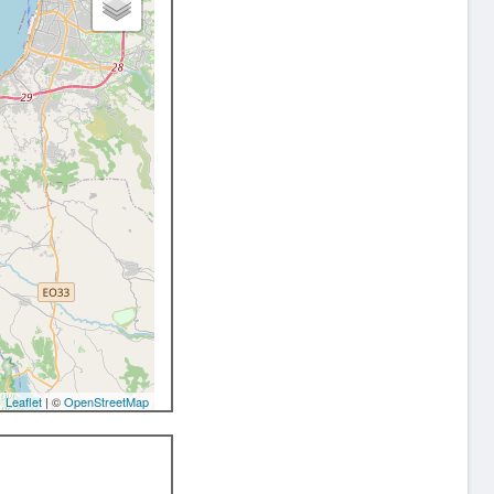
Leaflet
| ©
OpenStreetMap